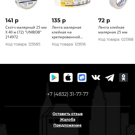
141 p
135 p
72 p
Скотч малярный 25 мм
Лента малярная
Лента клейкая
Х 40 м (72) "UNIBOB"
клейкая на
малярная 25 мм
214972
крепированной
Код товара: 021368
бумаге, 38мм х 40м,
Код товара: 129585
Код товара: 129516
KORVUS 48 Россия
2010050
+7 (4832) 31-77-77
Оставить отзыв
Жалоба
Предложение