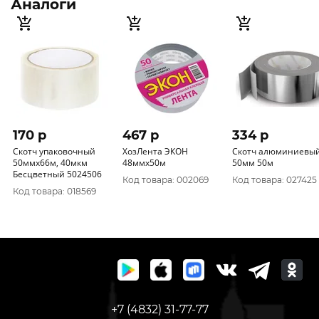
Аналоги
170 p
467 p
334 p
Скотч упаковочный
ХозЛента ЭКОН
Скотч алюминиевы
50ммх66м, 40мкм
48ммх50м
50мм 50м
Бесцветный 5024506
Код товара: 002069
Код товара: 027425
Код товара: 018569
+7 (4832) 31-77-77