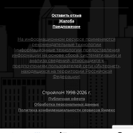
Оставить отзыв
Жалоба
Предложение
На информационном ресурсе применяются
рекомендательные технологии
(информационные технологии предоставления
информации на основе сбора, систематизации и
анализа сведений, относящихся к
предпочтениям пользователей сети «Интернет»,
находящихся на территории Российской
Федерации)
СтройлоН 1998-2026 г.
Публичная оферта
Обработка персональных данных
Политика конфиденциальности сервисов Яндекс