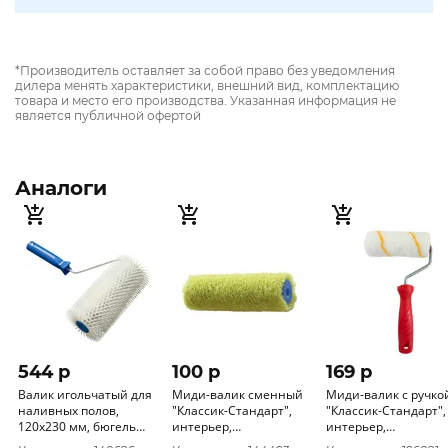
*Производитель оставляет за собой право без уведомления
дилера менять характеристики, внешний вид, комплектацию
товара и место его производства. Указанная информация не
является публичной офертой
Аналоги
544 p
100 p
169 p
Валик игольчатый для
Миди-валик сменный
Миди-валик с ручко
наливных полов,
"Классик-Стандарт",
"Классик-Стандарт",
120х230 мм, бюгель
интерьер,
интерьер,
6мм, Россия 0307995
12/120/30мм, D6мм,
12/120/30мм, D6мм,