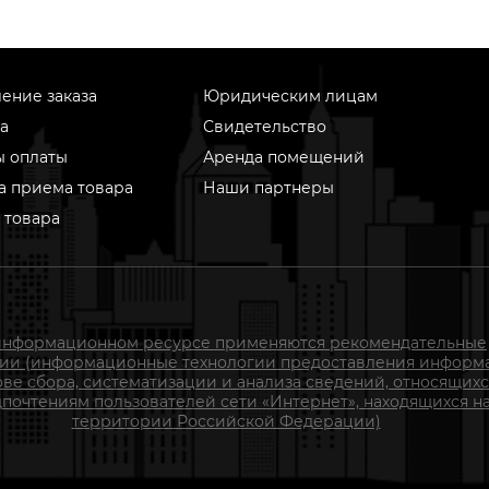
ение заказа
Юридическим лицам
а
Свидетельство
ы оплаты
Аренда помещений
а приема товара
Наши партнеры
 товара
информационном ресурсе применяются рекомендательные
гии (информационные технологии предоставления информ
ове сбора, систематизации и анализа сведений, относящихс
почтениям пользователей сети «Интернет», находящихся н
территории Российской Федерации)