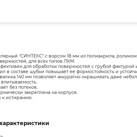
лярный "СИНТЕКС" с ворсом 18 мм из полиакрила, роликом 
верхностей, для всех типов ЛКМ.
фективен для обработки поверхностей с грубой фактурой 
л в составе шубки повышает ее формостойкость и устойч
алика 140 мм позволяет аккуратно окрашивать даже небол
 впитываемость.
ет без потеков.
рмически закреплена на корпусе.
 к истиранию.
характеристики
ль