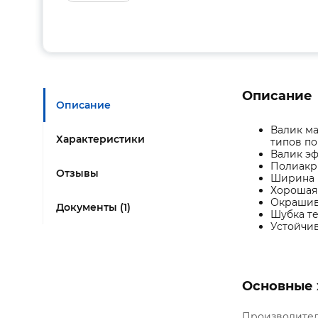
Описание
Описание
Валик ма
Характеристики
типов по
Валик эф
Полиакри
Отзывы
Ширина в
Хорошая
Окрашива
Документы (1)
Шубка те
Устойчив
Основные 
Производите