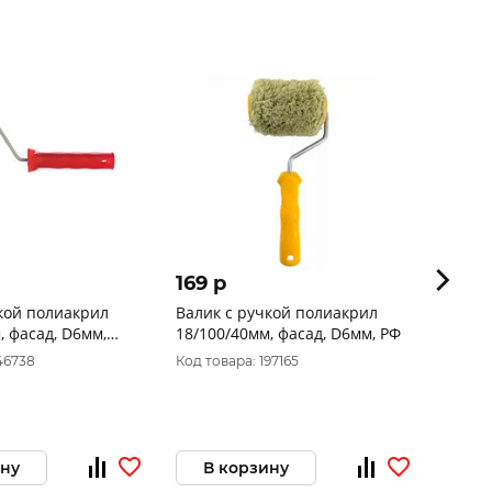
169 p
339 
кой полиакрил
Валик с ручкой полиакрил
Миди-
, фасад, D6мм,
18/100/40мм, фасад, D6мм, РФ
ручко
11/30
46738
Код товара: 197165
Код то
ину
В корзину
В 