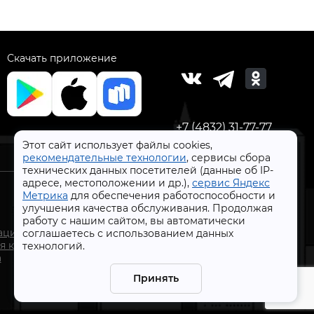
Скачать приложение
+7 (4832) 31-77-77
Этот сайт использует файлы cookies,
рекомендательные технологии
, сервисы сбора
технических данных посетителей (данные об IP-
адресе, местоположении и др.),
сервис Яндекс
Метрика
для обеспечения работоспособности и
улучшения качества обслуживания. Продолжая
работу с нашим сайтом, вы автоматически
СтройлоН 1998-2026 г.
ации
соглашаетесь с использованием данных
Публичная оферта
я к
технологий.
Обработка персональных данных
а
Политика конфиденциальности сервисов Яндекс
Принять