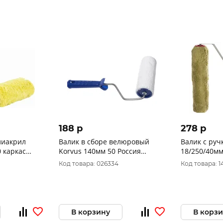
188 p
278 p
лиакрил
Валик в сборе велюровый
Валик с руч
0 каркас
Korvus 140мм 50 Россия
18/250/40мм
 0303017
0306180
Россия
Код товара: 026334
Код товара: 1
В корзину
В корз