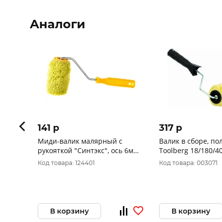
Аналоги
141 p
317 p
Миди-валик малярный с
Валик в сборе, по
рукояткой "Синтэкс", ось 6мм,
Toolberg 18/180/4
D40мм, 100мм, (шт.) 04-2-510
Зелёный 50 Китай
Код товара: 124401
Код товара: 003071
В корзину
В корзину