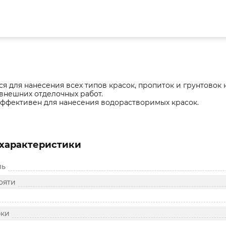
я для нанесения всех типов красок, пропиток и грунтово
внешних отделочных работ.
ффективен для нанесения водорастворимых красок.
характеристики
ль
ояти
бки