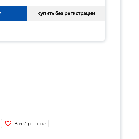
у
Купить без регистрации
е
В избранное