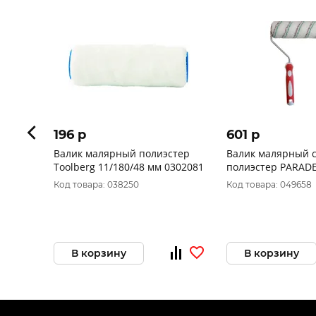
196 p
601 p
Валик малярный полиэстер
Валик малярный с
Toolberg 11/180/48 мм 0302081
полиэстер PARADE
Код товара: 038250
Код товара: 049658
В корзину
В корзину