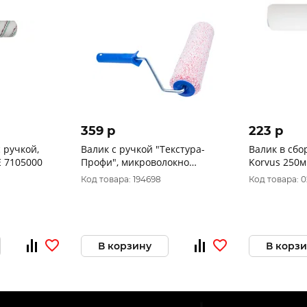
359 p
223 p
 ручкой,
Валик с ручкой "Текстура-
Валик в сб
 7105000
Профи", микроволокно
Korvus 250м
9/250/48мм, D8мм 0230115
0306125
Код товара: 194698
Код товара: 
В корзину
В корз