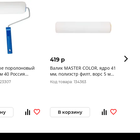
419 p
491 
оре поролоновый
Валик MASTER COLOR, ядро 41
Валик
м 40 Россия
мм, полиэстр филт, ворс 5 мм,
рукоя
под 8 мм ручку, 250 мм 30-
023307
Код товара: 134363
Код то
0687
ину
В корзину
В 