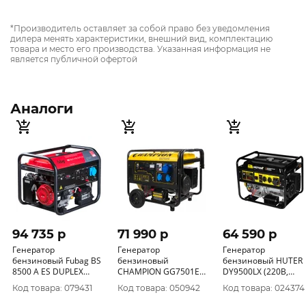
*Производитель оставляет за собой право без уведомления
дилера менять характеристики, внешний вид, комплектацию
товара и место его производства. Указанная информация не
является публичной офертой
Аналоги
94 735 p
71 990 p
64 590 p
Генератор
Генератор
Генератор
бензиновый Fubag BS
бензиновый
бензиновый HUTER
8500 A ES DUPLEX
CHAMPION GG7501Е
DY9500LХ (220В,
(8500Вт, 3.1 л/ч, 457
(6000/6500
7500/8000 Вт, бенз,
Код товара: 079431
Код товара: 050942
Код товара: 024374
см?, 220 В) 641089
Вт.16А/220х2,
96кг) 64/1/40
32А/220х1.бак 25л. эл.