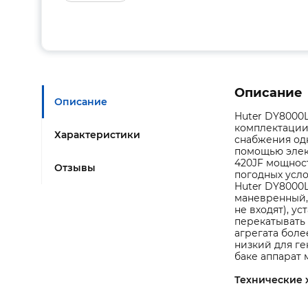
Описание
Описание
Huter DY8000
комплектации 
Характеристики
снабжения одн
помощью элек
420JF мощност
Отзывы
погодных усло
Huter DY8000L
маневренный, 
не входят), у
перекатывать 
агрегата боле
низкий для ге
баке аппарат 
Технические 