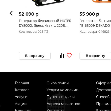
52 090 p
55 980 p
Генератор бензиновый HUTER
Генератор бензи
DY8000L (бенз. 4такт., 220В,
ГБ-6500Э DEKADO 6
6500 Вт) 64/1/33
такт.,синхр. 2032
Код товара: 028413
Код товара: 046825
В корзину
В корзину
Главная
О компании
Оформл
Каталог
Услуги компании
Доставк
Услуги
Пункты выдачи
Способ
Акции
Адреса магазинов
Правил
Новости
Контакты
Возврат