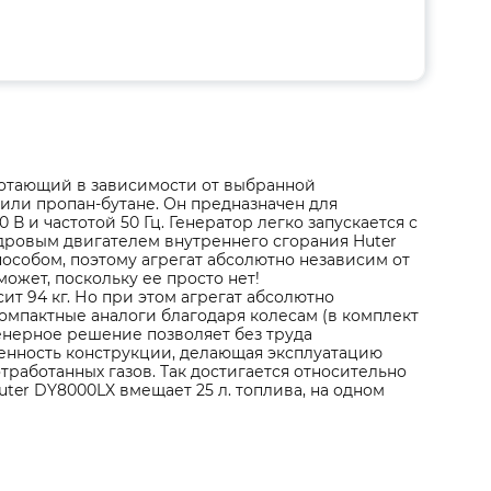
ботающий в зависимости от выбранной
или пропан-бутане. Он предназначен для
 и частотой 50 Гц. Генератор легко запускается с
дровым двигателем внутреннего сгорания Huter
особом, поэтому агрегат абсолютно независим от
ожет, поскольку ее просто нет!
ит 94 кг. Но при этом агрегат абсолютно
омпактные аналоги благодаря колесам (в комплект
енерное решение позволяет без труда
бенность конструкции, делающая эксплуатацию
тработанных газов. Так достигается относительно
uter DY8000LX вмещает 25 л. топлива, на одном