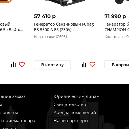
57 410 p
71 990 p
новый
Генератор бензиновый Fubag
Генератор 
,5 кВт,4-х
BS 5500 A ES (230V) с
CHAMPION 
3416500
возможностью подключения
(6000/6500 В
Код товара: 016031
Код товара: 
автоматики 641691
32А/220х1.ба
медь)
В корзину
В корз
ение заказа
Юридическим лицам
а
Свидетельство
ы оплаты
Аренда помещений
а приема товара
Наши партнеры
 товара