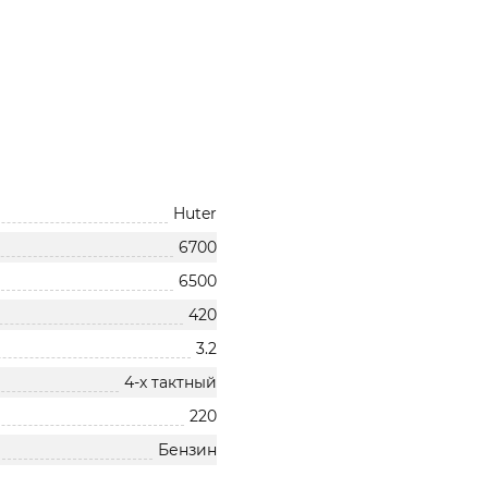
Huter
6700
6500
420
3.2
4-х тактный
220
Бензин