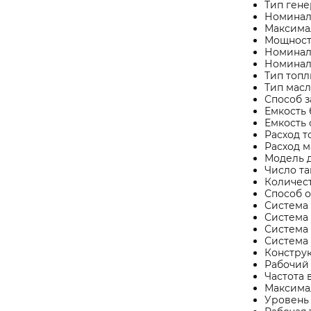
Тип гене
Номиналь
Максимал
Мощность
Номинал
Номиналь
Тип топл
Тип масл
Способ з
Емкость б
Емкость 
Расход т
Расход ма
Модель д
Число та
Количест
Способ 
Система 
Система
Система 
Система 
Констру
Рабочий 
Частота 
Максима
Уровень 