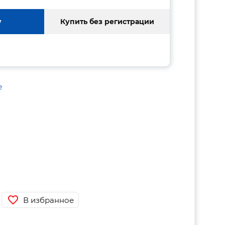
у
Купить без регистрации
е
В избранное