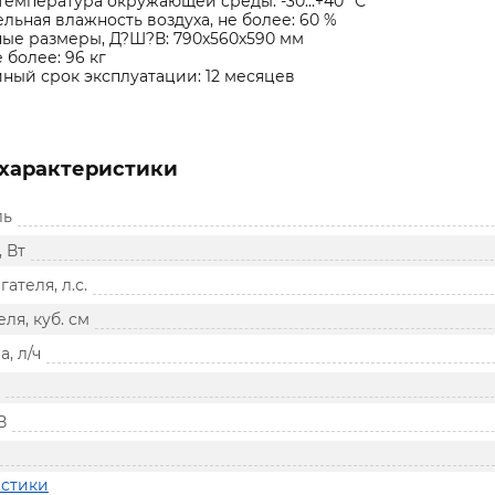
температура окружающей среды: -30…+40 °С
льная влажность воздуха, не более: 60 %
ые размеры, Д?Ш?В: 790x560x590 мм
 более: 96 кг
ный срок эксплуатации: 12 месяцев
характеристики
ль
 Вт
ателя, л.с.
ля, куб. см
, л/ч
В
истики