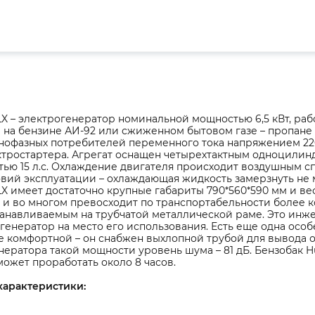
LX – электрогенератор номинальной мощностью 6,5 кВт, ра
на бензине АИ-92 или сжиженном бытовом газе – пропане 
офазных потребителей переменного тока напряжением 220 В
тростартера. Агрегат оснащен четырехтактным одноцилин
ью 15 л.с. Охлаждение двигателя происходит воздушным сп
вий эксплуатации – охлаждающая жидкость замерзнуть не м
X имеет достаточно крупные габариты 790*560*590 мм и вес
и во многом превосходит по транспортабельности более к
станавливаемым на трубчатой металлической раме. Это инж
генератор на место его использования. Есть еще одна осо
е комфортной – он снабжен выхлопной трубой для вывода о
нератора такой мощности уровень шума – 81 дБ. Бензобак H
может проработать около 8 часов.
характеристики: