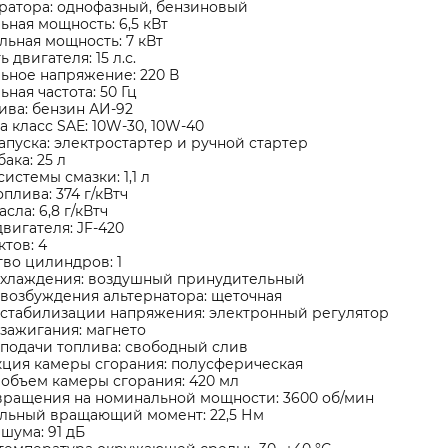
ратора: однофазный, бензиновый
ная мощность: 6,5 кВт
ьная мощность: 7 кВт
 двигателя: 15 л.с.
ьное напряжение: 220 В
ная частота: 50 Гц
ива: бензин АИ-92
а класс SAE: 10W-30, 10W-40
апуска: электростартер и ручной стартер
ака: 25 л
системы смазки: 1,1 л
оплива: 374 г/кВтч
сла: 6,8 г/кВтч
вигателя: JF-420
ктов: 4
во цилиндров: 1
охлаждения: воздушный принудительный
возбуждения альтернатора: щеточная
 стабилизации напряжения: электронный регулятор
зажигания: магнето
подачи топлива: свободный слив
кция камеры сгорания: полусферическая
объем камеры сгорания: 420 мл
вращения на номинальной мощности: 3600 об/мин
льный вращающий момент: 22,5 Нм
шума: 91 дБ