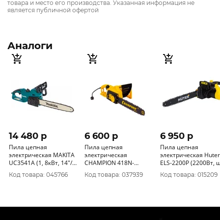
товара и место его производства. Указанная информация не
является публичной офертой
Аналоги
14 480 p
6 600 p
6 950 p
Пила цепная
Пила цепная
Пила цепная
электрическая MAKITA
электрическая
электрическая Huter
UC3541A (1, 8кВт, 14"/
CHAMPION 418N-
ELS-2200P (2200Вт, 
35см-3/8''-1, 3мм.
16"/40см.х3/8х1, 3х57
3/8 (0.375) дюйм,
Код товара: 045766
Код товара: 037939
Код товара: 015209
поперечный)
зв. (1, 8кВт 3, 8кг)
Lшины 16 дюйм)
попнречное
70/10/6