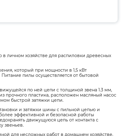
ию в личном хозяйстве для распиловки древесных
ния, который при мощности в 1,5 кВт
. Питание пилы осуществляется от бытовой
вижущейся по ней цепи с толщиной звена 1.3 мм,
 из прочного пластика, расположен масляный насос
змом быстрой затяжки цепи.
становки и затяжки шины с пильной цепью и
я более эффективной и безопасной работы
едохранять движущуюся цепь от контакта с
у звеньев.
иной для несложных работ в домашнем хозяйстве.