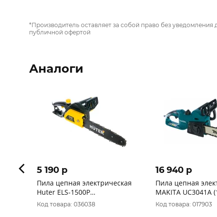
*Производитель оставляет за собой право без уведомления 
публичной офертой
Аналоги
5 190 p
16 940 p
Пила цепная электрическая
Пила цепная элек
Huter ELS-1500P
MAKITA UC3041A (1
(1500Вт,шаг3/8 (0.375)
12"/30см-3/8''-1,3м
Код товара: 036038
Код товара: 017903
дюйм,Lшины 12 дюйм) 70/10/4
поперчный двиг. 1