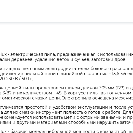
olux - электрическая пила, предназначенная к использован
алки деревьев, удаления веток и сучьев, заготовки дров.
оснащена щеточным электродвигателем бокового расположе
движение пильной цепи с линейной скоростью – 13,6 м/сек
0-230 В / 50 Гц.
 цепной пилы представлен шиной длиной 305 мм (12?) и д
 3/8? и их количеством – 45. В корпусе пилы, выполненном
втоматической смазки цепи. Электропила оснащена механи
тличается простотой и удобством эксплуатации и после у
а для их смазки инструмент полностью готов к работе. Дл
екомендуется использовать цепи с острыми звеньями и пр
мнями и другими материалами способными нарушить заточк
olux - базовая модель небольшой мощности с компактной ш