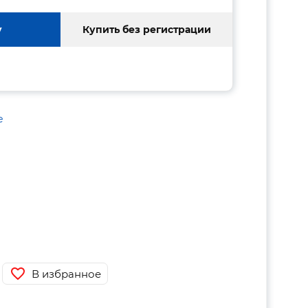
у
Купить без регистрации
е
В избранное