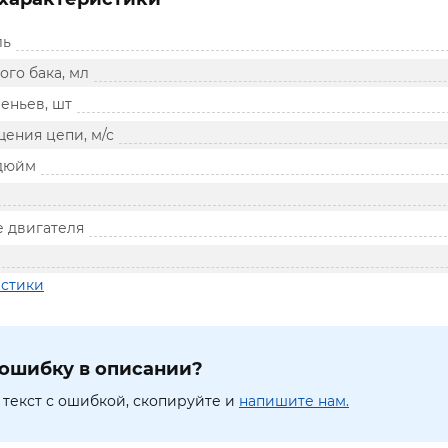
ль
го бака, мл
еньев, шт
ения цепи, м/с
 дюйм
 двигателя
истики
ошибку в описании?
текст с ошибкой, скопируйте и
напишите нам.