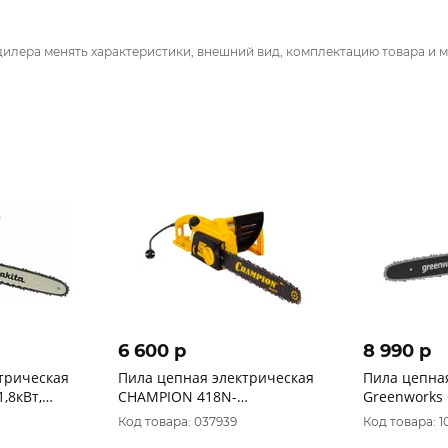
дилера менять характеристики, внешний вид, комплектацию товара и м
6 600 p
8 990 p
трическая
Пила цепная электрическая
Пила цепна
,8кВт,
CHAMPION 418N-
Greenworks 
м.
16"/40см.х3/8х1,3х57 зв.
40В 2007807
Код товара: 037939
Код товара: 1
4,5м/с.)
(1,8кВт 3,8кг) попнречное