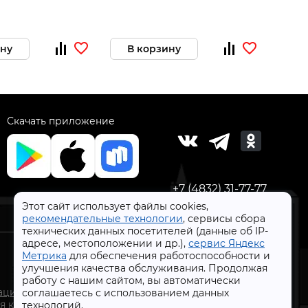
45зв,шин12"/30,4)
ину
В корзину
В 
Скачать приложение
+7 (4832) 31-77-77
Этот сайт использует файлы cookies,
рекомендательные технологии
, сервисы сбора
технических данных посетителей (данные об IP-
адресе, местоположении и др.),
сервис Яндекс
Метрика
для обеспечения работоспособности и
улучшения качества обслуживания. Продолжая
работу с нашим сайтом, вы автоматически
СтройлоН 1998-2026 г.
ации
соглашаетесь с использованием данных
Публичная оферта
я к
технологий.