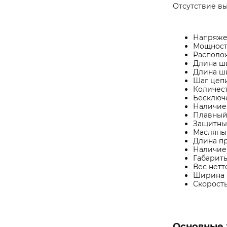
Отсутствие в
Напряжен
Мощность
Располо
Длина ши
Длина ш
Шаг цепи
Количест
Бесключе
Наличие 
Плавный 
Защитный
Масляный
Длина пр
Наличие 
Габариты
Вес нетто
Ширина п
Скорость
Основные 