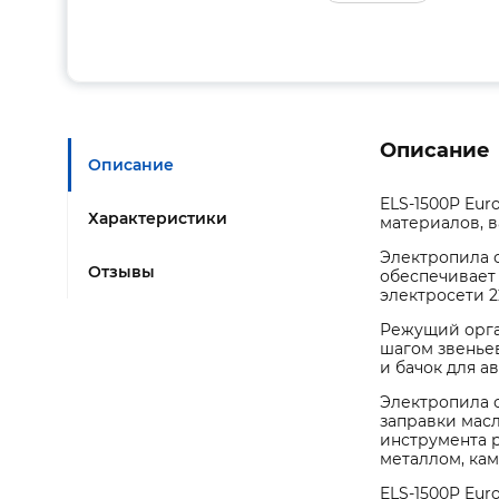
Описание
Описание
ELS-1500P Eur
Характеристики
материалов, в
Электропила 
Отзывы
обеспечивает 
электросети 22
Режущий орган
шагом звеньев
и бачок для а
Электропила о
заправки масл
инструмента р
металлом, ка
ELS-1500P Eur