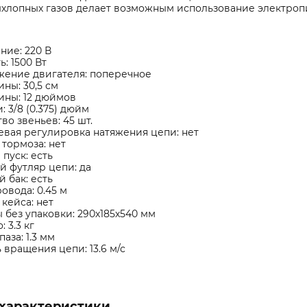
ыхлопных газов делает возможным использование электроп
ие: 220 В
: 1500 Вт
жение двигателя: поперечное
ны: 30,5 см
ины: 12 дюймов
: 3/8 (0.375) дюйм
во звеньев: 45 шт.
вая регулировка натяжения цепи: нет
тормоза: нет
пуск: есть
 футляр цепи: да
 бак: есть
овода: 0.45 м
кейса: нет
 без упаковки: 290х185х540 мм
: 3.3 кг
аза: 1.3 мм
 вращения цепи: 13.6 м/с
характеристики