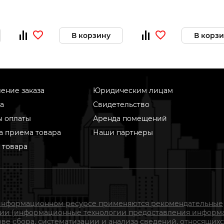
В корзину
В корз
ение заказа
Юридическим лицам
а
Свидетельство
ы оплаты
Аренда помещений
а приема товара
Наши партнеры
 товара
информационном ресурсе применяются рекомендательные
гии (информационные технологии предоставления информ
ове сбора, систематизации и анализа сведений, относящихс