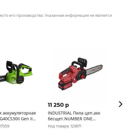
есто его производства. Указанная информация не является
11 250 p
7 48
я аккумуляторная
INDUSTRIAL Пила цеп.акк
Пила 
G40CS30II Gen II
бесщет.NUMBER ONЕ
Интер
 (без АКБ и ЗУ)
RCS20/4.0-PRO-
(2кВт,
07559
Код товара: 123671
Код то
B(20V,1акк,4,0Ah.,З/У,цепь
500.1.