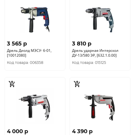
3 565 p
3 810 p
Дрель Диолд МЭСУ- 6-01,
Дрель ударная Интерскол
[10012080]
ДУ-13/580 ЭР, [632.1.0.00]
Код товара: 006358
Код товара: 015125
4 000 p
4 390 p