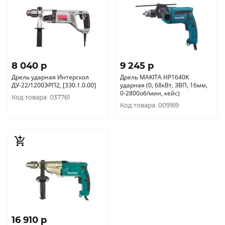
8 040 p
9 245 p
Дрель ударная Интерскол
Дрель MAKITA HP1640K
ДУ-22/1200ЭРП2, [330.1.0.00]
ударная (0, 68кВт, ЗВП, 16мм,
0-2800об/мин, кейс)
Код товара: 037761
Код товара: 009169
16 910 p