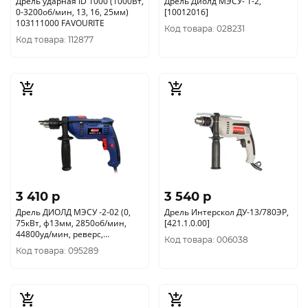
Дрель ударная ID 1000 (1000Вт,
Дрель Диолд МЭСУ- 1-2,
0-3200об/мин, 13, 16, 25мм)
[10012016]
103111000 FAVOURITE
Код товара: 028231
Код товара: 112877
3 410 p
3 540 p
Дрель ДИОЛД МЭСУ -2-02 (0,
Дрель Интерскол ДУ-13/780ЭР,
75кВт, ф13мм, 2850об/мин,
[421.1.0.00]
44800уд/мин, реверс,
Код товара: 006038
патрон13мм) 10012035
Код товара: 095289