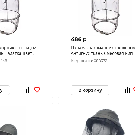
486 p
марник с кольцом
Панама-накомарник с кольцо
нь Палатка цвет
Антигнус ткань Смесовая Рип-
 60)
Стоп цвет Хаки (Размер: 60 )
8448
Код товара: 088372
у
В корзину