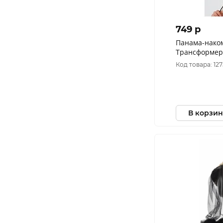
749 p
Панама-нако
Трансформер
цвет Мультик
Код товара: 12
В корзин