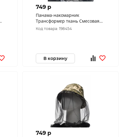
749 p
Панама-накомарник
Трансформер ткань Смесовая
цвет Бежевый (Размер: 60)
Код товара: 198454
В корзину
749 p