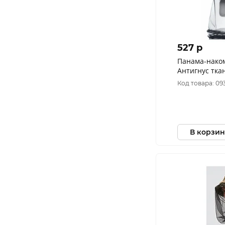
527 p
Панама-нако
Антигнус тка
(Размер: 58)
Код товара: 09
В корзин