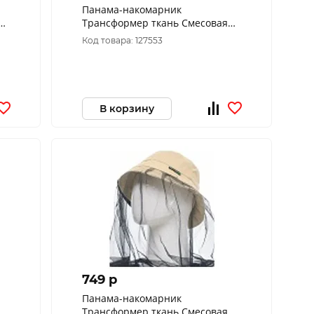
Панама-накомарник
Трансформер ткань Смесовая
)
Рип-Стоп цвет 1282 (Размер: 58)
Код товара: 127553
В корзину
749 p
Панама-накомарник
Трансформер ткань Смесовая