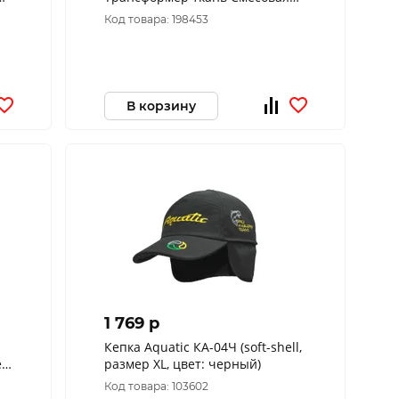
цвет Бежевый (Размер: 58)
Код товара: 198453
В корзину
1 769 p
Кепка Aquatic КА-04Ч (soft-shell,
ет
размер ХL, цвет: черный)
Код товара: 103602