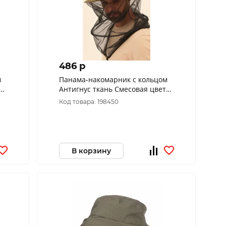
486 p
м
Панама-накомарник с кольцом
Антигнус ткань Смесовая цвет
Бежевый (Размер: 60)
Код товара: 198450
В корзину