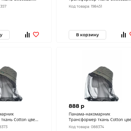
азмер: 60)
Рип-Стоп цвет Мультикам
8357
Код товара: 198451
(Размер: 58)
у
В корзину
888 p
марник
Панама-накомарник
ткань Cotton цвет
Трансформер ткань Cotton цв
 58)
Хаки (Размер: 60)
8373
Код товара: 088374