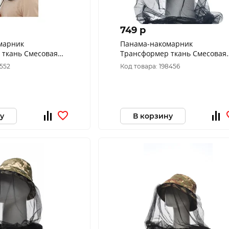
749 p
марник
Панама-накомарник
 ткань Cмесовая
Трансформер ткань Смесовая
ам (Размер: 60)
цвет Хаки (Размер: 60)
7552
Код товара: 198456
у
В корзину