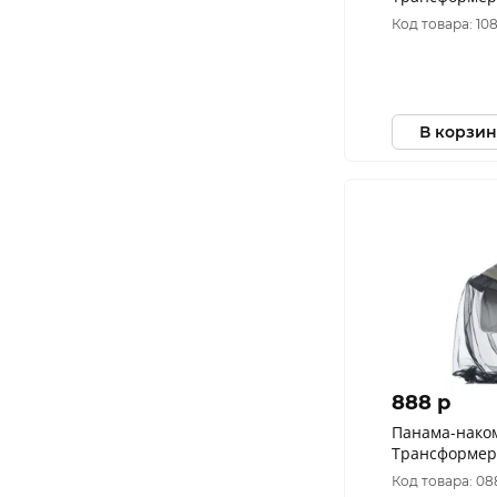
цвет 128/2 (Р
Код товара: 10
В корзин
888 p
Панама-нако
Трансформер 
Хаки (Размер:
Код товара: 08