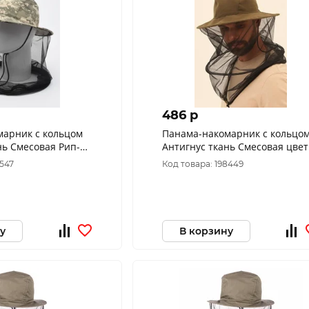
486 p
марник с кольцом
Панама-накомарник с кольцо
нь Смесовая Рип-
Антигнус ткань Смесовая цвет
етлый пиксель
Бежевый (Размер: 58)
7547
Код товара: 198449
ер:60
у
В корзину