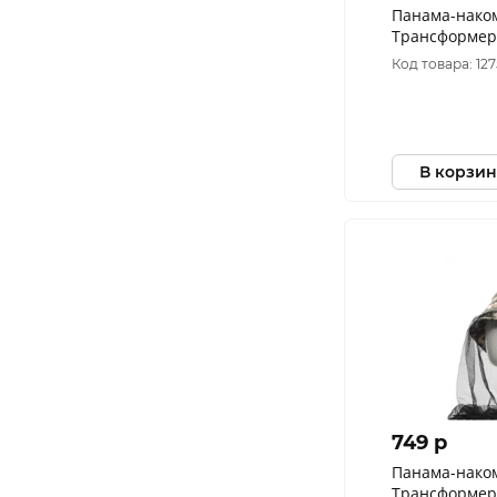
Панама-нако
Трансформер
цвет Мультик
Код товара: 127
В корзин
749 p
Панама-нако
Трансформер