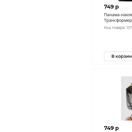
749 p
Панама-нако
Трансформер
Рип-Стоп цвет
Код товара: 12
В корзин
749 p