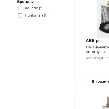
Бренд
Aquatic (9)
Huntsman (11)
486 p
Панама-нако
Антигнус тка
Стоп цвет Св
Код товара: 12
(128/2) (Разм
В корзин