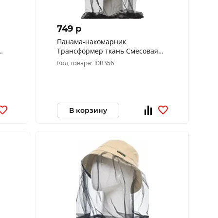
749 p
Панама-накомарник
Трансформер ткань Cмесовая
цвет 128/2 (Размер: 58)
Код товара: 108356
В корзину