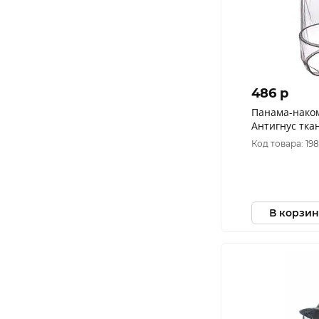
486 p
Панама-нако
Антигнус тка
Хаки (Размер:
Код товара: 19
В корзин