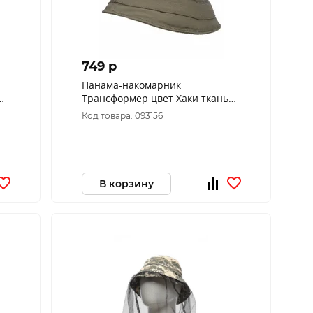
749 p
Панама-накомарник
Трансформер цвет Хаки ткань
Смесовая Рип-Стоп (Размер: 60)
Код товара: 093156
В корзину