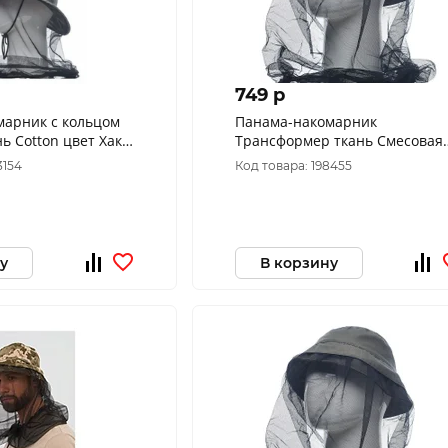
749 p
марник с кольцом
Панама-накомарник
нь Cotton цвет Хаки
Трансформер ткань Смесовая
цвет Хаки (Размер: 58)
3154
Код товара: 198455
у
В корзину