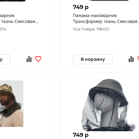
749 p
марник
Панама-накомарник
 ткань Смесовая
Трансформер ткань Смесовая
 1282 (Размер: 60)
Рип-Стоп цвет Мультикам
7554
Код товара: 198452
(Размер: 60)
у
В корзину
749 p