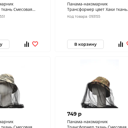
марник
Панама-накомарник
 ткань Cмесовая
Трансформер цвет Хаки ткань
ам (Размер: 58)
Смесовая Рип-Стоп (Размер: 58
551
Код товара: 093155
у
В корзину
749 p
марник
Панама-накомарник
 ткань Cмесовая
Трансформер ткань Смесовая