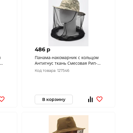
486 p
м
Панама-накомарник с кольцом
Антигнус ткань Смесовая Рип-
Стоп цвет Светлый пиксель
Код товара: 127546
(128/2) (Размер:58
В корзину