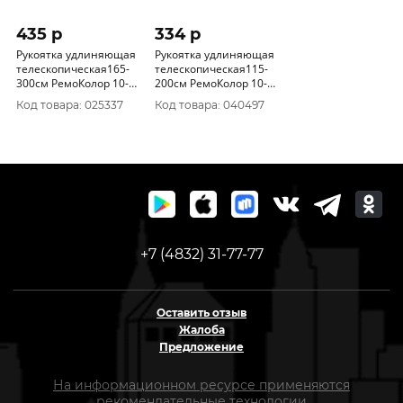
435 p
334 p
Рукоятка удлиняющая
Рукоятка удлиняющая
телескопическая165-
телескопическая115-
300см РемоКолор 10-0-
200см РемоКолор 10-0-
103
102
Код товара: 025337
Код товара: 040497
+7 (4832) 31-77-77
Оставить отзыв
Жалоба
Предложение
На информационном ресурсе применяются
рекомендательные технологии