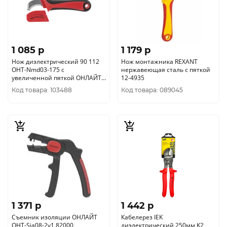
1 085 p
1 179 p
Нож диэлектрический 90 112
Нож монтажника REXANT
OHT-Nmd03-175 с
нержавеющая сталь с пяткой
увеличенной пяткой ОНЛАЙТ
12-4935
90112
Код товара: 103488
Код товара: 089045
1 371 p
1 442 p
Съемник изоляции ОНЛАЙТ
Кабелерез IEK
OHT-Sia08-2v1 82000
диэлектрический 250мм K2