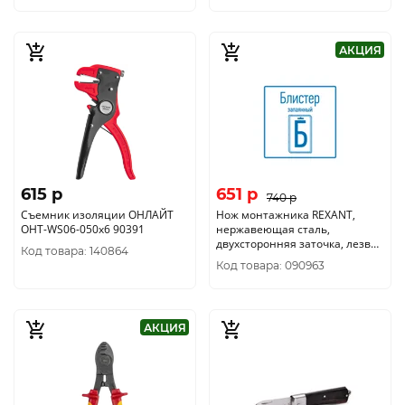
АКЦИЯ
615 p
651 p
740 p
Съемник изоляции ОНЛАЙТ
Нож монтажника REXANT,
OHT-WS06-050x6 90391
нержавеющая сталь,
двухсторонняя заточка, лезвие
Код товара: 140864
33 мм 12-4931
Код товара: 090963
АКЦИЯ