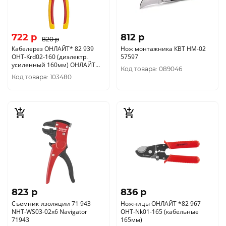
722 p
812 p
820 p
Кабелерез ОНЛАЙТ* 82 939
Нож монтажника КВТ НМ-02
OHT-Krd02-160 (диэлектр.
57597
усиленный 160мм) ОНЛАЙТ
Код товара: 089046
82939
Код товара: 103480
823 p
836 p
Съемник изоляции 71 943
Ножницы ОНЛАЙТ *82 967
NHT-WS03-02х6 Navigator
OHT-Nk01-165 (кабельные
71943
165мм)