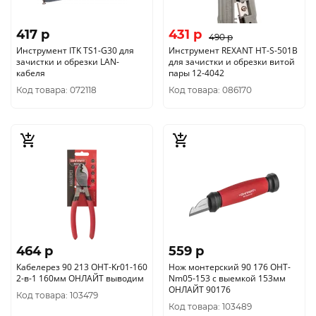
417 p
431 p
490 p
Инструмент ITK TS1-G30 для
Инструмент REXANT HT-S-501B
зачистки и обрезки LAN-
для зачистки и обрезки витой
кабеля
пары 12-4042
Код товара: 072118
Код товара: 086170
464 p
559 p
Кабелерез 90 213 OHT-Kr01-160
Нож монтерский 90 176 OHT-
2-в-1 160мм ОНЛАЙТ выводим
Nm05-153 с выемкой 153мм
ОНЛАЙТ 90176
Код товара: 103479
Код товара: 103489