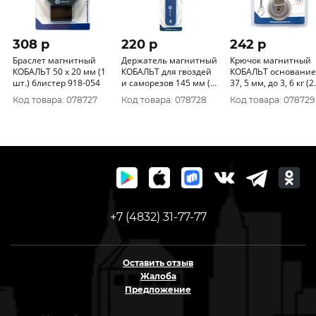
308 p
220 p
242 p
Браслет магнитный
Держатель магнитный
Крючок магнитный
КОБАЛЬТ 50 x 20 мм (1
КОБАЛЬТ для гвоздей
КОБАЛЬТ основание
шт.) блистер 918-054
и саморезов 145 мм (1
37, 5 мм, до 3, 6 кг (2
шт.) блистер 918-061
шт.) блистер 918-07
Код товара: 078727
Код товара: 078728
Код товара: 078729
+7 (4832) 31-77-77
Оставить отзыв
Жалоба
Предложение