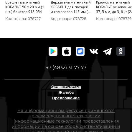
Браслет магнитный
Держатель магнитный
Крючок магнитный
КОБАЛЬТ 50 x 20 мм (1
КОБАЛЬТ для гвоздей
КОБАЛЬТ основание
шт.) блистер 918-054
и саморезов 145 мм (1
37, 5 мм, до 3, 6 кг (2
шт.) блистер 918-061
шт.) блистер 918-07
Код товара: 078727
Код товара: 078728
Код товара: 078729
+7 (4832) 31-77-77
Оставить отзыв
Жалоба
Предложение
На информационном ресурсе применяются
рекомендательные технологии
(информационные технологии предоставления
информации на основе сбора, систематизации и
анализа сведений, относящихся к