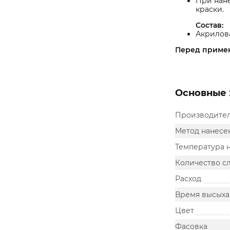
При нане
краски.
Состав:
Акрилова
Перед примен
Основные 
Производите
Метод нанесе
Температура 
Количество с
Расход
Время высыха
Цвет
Фасовка