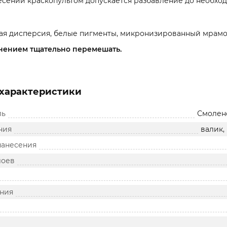
сении краскопультом допускается разбавление до необходи
я дисперсия, белые пигменты, микронизированный мрамор,
ением тщательно перемешать.
характеристики
ль
Смолен
ния
валик,
нанесения
лоев
ния