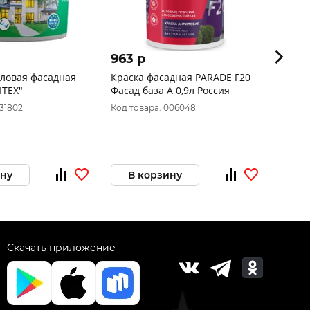
963 p
2 30
иловая фасадная
Краска фасадная PARADE F20
Краск
ITEX"
Фасад база А 0,9л Россия
031802
Код товара: 006048
Код то
ину
В корзину
В 
Скачать приложение