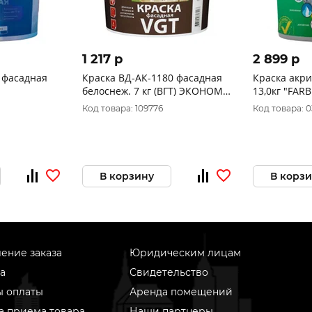
1 217 p
2 899 p
 фасадная
Краска ВД-АК-1180 фасадная
Краска акр
белоснеж. 7 кг (ВГТ) ЭКОНОМ/
13,0кг "FARB
БЕЛАЯ
Код товара: 109776
Код товара: 
В корзину
В корз
ение заказа
Юридическим лицам
а
Свидетельство
ы оплаты
Аренда помещений
а приема товара
Наши партнеры