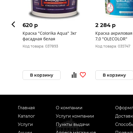
620 p
2 284 p
Краска "CoIorika Aqua" 3кг
Краска акриловая
фасадная белая
7,0 "OLECOLOR"
Код товара: 037893
Код товара: 035747
В корзину
В корзину
Главная
О компании
Оформл
Каталог
Услуги компании
Доставк
Услуги
Пункты выдачи
Способ
Акции
Адреса магазинов
Правил