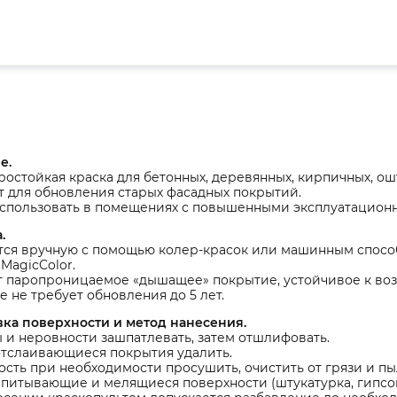
е.
остойкая краска для бетонных, деревянных, кирпичных, ош
 для обновления старых фасадных покрытий.
спользовать в помещениях с повышенными эксплуатационн
.
тся вручную с помощью колер-красок или машинным способ
 MagicColor.
 паропроницаемое «дышащее» покрытие, устойчивое к возд
 не требует обновления до 5 лет.
вка поверхности и метод нанесения.
и неровности зашпатлевать, затем отшлифовать.
отслаивающиеся покрытия удалить.
сть при необходимости просушить, очистить от грязи и пы
питывающие и мелящиеся поверхности (штукатурка, гипсока