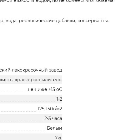
мой вязкости водой, но не более 5 % от объема
 вода, реологические добавки, консерванты.
ский лакокрасочный завод
 кисть, краскораспылитель.
не ниже +15 оС
1-2
125-150г/м2
2-3 часа
Белый
7кг