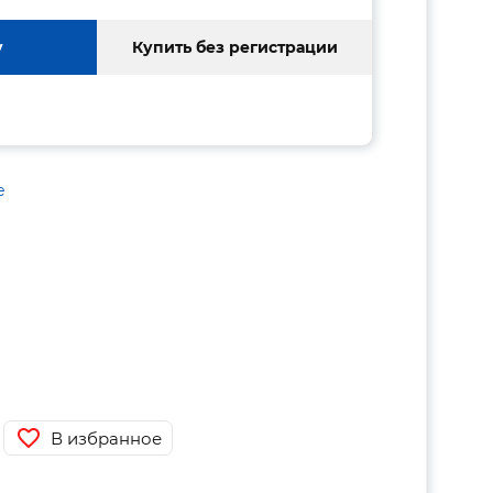
у
Купить без регистрации
е
В избранное