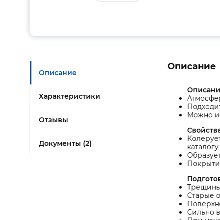
Описание
Описание
Описани
Характеристики
Атмосфер
Подходит
Можно и
Отзывы
Свойства
Колеруе
Документы (2)
каталогу
Образует
Покрытие
Подгото
Трещины 
Старые 
Поверхно
Сильно в