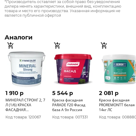
*Производитель оставляет за собой право без уведомления
дилера менять характеристики, внешний вид, комплектацию
товара и место его производства. Указанная информация не
является публичной офертой
Аналоги
1 910 p
5 544 p
2 081 p
МИНЕРАЛ СТРОНГ 2, 7
Краска фасадная
Краска фасадная
Л (1/6) КРАСКА
PARADE F20 Фасад
PROREMONTT белая
ФАСАДНАЯ
база А 9л Россия
14кг ЛС
"ТИККУРИЛА"
Код товара: 120067
Код товара: 007331
Код товара: 00888