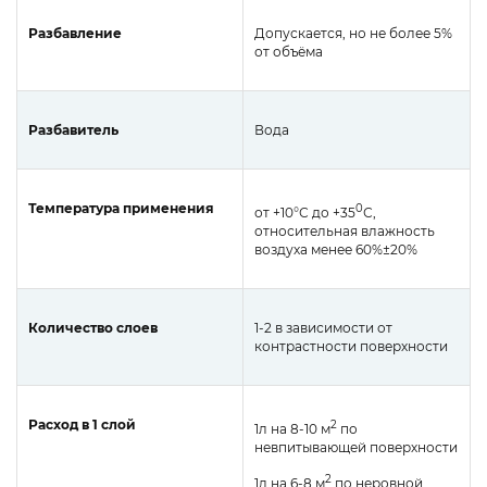
Разбавление
Допускается, но не более 5%
от объёма
Разбавитель
Вода
Температура применения
0
от +10°С до +35
С,
относительная влажность
воздуха менее 60%±20%
Количество слоев
1-2 в зависимости от
контрастности поверхности
Расход в 1 слой
2
1л на 8-10 м
по
невпитывающей поверхности
2
1л на 6-8 м
по неровной