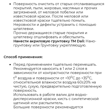
Поверхность очистить от старых отслаивающихся
покрытий, пыли, жировых, масляных и прочих
загрязнений, от меловой побелки или
известковой краски. После меловой или
известковой краски тщательно помыть.
Неровности и дефекты устранить с помощью
шпатлевки.
Прочно держащиеся старые покрытия и
шпатлевку отшлифовать и обеспылить.
Нанести акриловую грунтовку TM Dali:
Нано-
грунтовку или Грунтовку укрепляющую.
Способ применения:
Перед применением тщательно перемешать.
Рекомендуется наносить в 1 или 2 слоя в
зависимости от контрастности поверхности при
0
0
0
t
воздуха и поверхности от +10
С до +35
С,
относительной влажности воздуха 60±20% на
чистую, сухую, предварительно подготовленную
поверхность.
Использовать в работе валик для водно-
дисперсионной краски, кисть с синтетической
щетиной или распылитель.
Большие поверхности рекомендуется