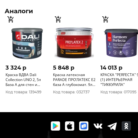
Аналоги
3 324 p
5 848 p
14 013 p
Краска ВДВА Dali
Краска латексная
КРАСКА "PERFECTA" 9 Л
Collection UNO 2, 5л
PARADE ПРО’ЛАТЕКС Е2
(1) ИНТЕРЬЕРНАЯ
База А для стен и
база А глубокомат. 9л
"ТИККУРИЛА"
потолков
Россия
Код товара: 139499
Код товара: 032737
Код товара: 017095