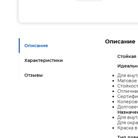
Описание
Описание
Стойкая 
Характеристики
Идеальн
Отзывы
Для внут
Матовое 
Стойкост
Отлична
Сертифи
Колеров
Долговеч
Назначе
Для внут
Для окра
Краска в
Тип пов