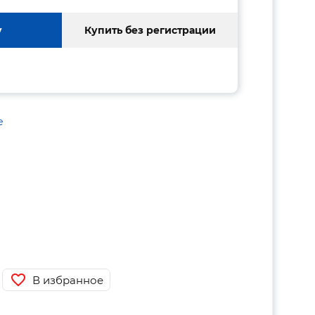
у
Купить без регистрации
е
В избранное