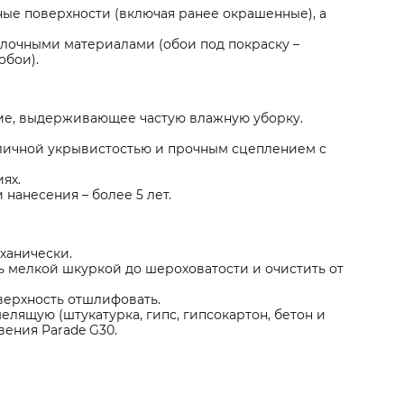
ные поверхности (включая ранее окрашенные), а
лочными материалами (обои под покраску –
обои).
ие, выдерживающее частую влажную уборку.
личной укрывистостью и прочным сцеплением с
ях.
нанесения – более 5 лет.
ханически.
ть мелкой шкуркой до шероховатости и очистить от
верхность отшлифовать.
лящую (штукатурка, гипс, гипсокартон, бетон и
вения Parade G30.