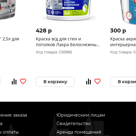
428 p
300 p
 2,5л для
Краска в/д для стен и
Краска акр
потолков Лакра Белоснежный
интерьерная
(ведро) 3кг Л-С
"OLECOLOR"
Код товара: 036966
Код товара: 
В корзину
В корз
ение заказа
Юридическим лицам
а
Свидетельство
ы оплаты
Аренда помещений