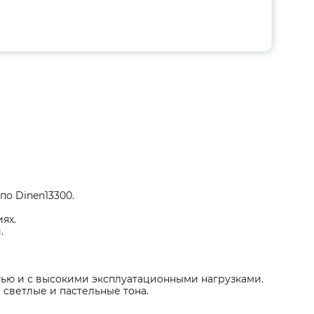
по Dinen13300.
ях.
.
тью и с высокими эксплуатационными нагрузками.
в светлые и пастельные тона.