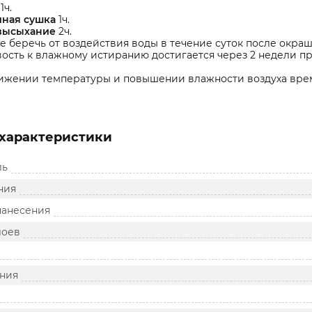
1ч.
ная сушка
1ч.
высыхание
2ч.
 беречь от воздействия воды в течение суток после окра
ость к влажному истиранию достигается через 2 недели при
ижении температуры и повышении влажности воздуха врем
характеристики
ль
ния
нанесения
лоев
ния