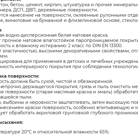
тон, бетон, цемент, кирпич, штукатурка и прочие минераль
нера, ДСП, ДВП, деревянные поверхности.
тся нанесение на поверхности, оклеенные рулонными отде
, виниловые на бумажной и флизелиновой основе, стекло
:
я водно-дисперсионная белая матовая краска.
т прочное матовое влагостойкое паропроницаемое покрыт
ость к влажному истиранию: 2 класс по DIN EN 13300.
т эластичностью, высокими декоративными свойствами, от
ием.
цирована для применения в детских и лечебных учреждени
ность интерьерного покрытия при соблюдении технологии 
вка поверхности:
сть должна быть сухой, чистой и обезжиренной.
непрочно держащегося покрытия, грязь и пыль очистить ме
е поверхности (старая масляная краска и эмаль) обработа
авшейся пыли.
 выбоины и неровности зашпатлевать, затем высохшую по
несением краски поверхность, особенно впитывающую и ме
ледует обработать акриловой грунтовкой глубокого проникно
ысыхания:
ературе 20°C и относительной влажности 65%: