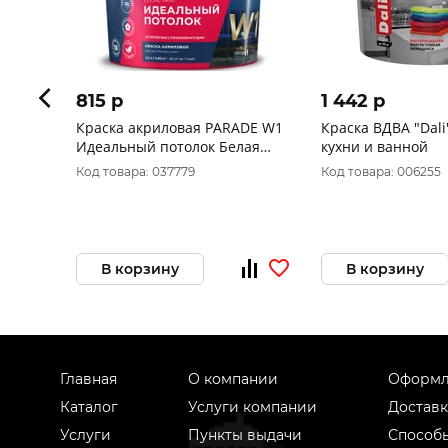
815 p
1 442 p
Краска акриловая PARADE W1
Краска ВДВА "Dаli"
Идеальный потолок Белая
кухни и ванной
матовая 2,5л Россия
Код товара: 037779
Код товара: 006255
В корзину
В корзину
Главная
О компании
Оформл
Каталог
Услуги компании
Доставк
Услуги
Пункты выдачи
Способ