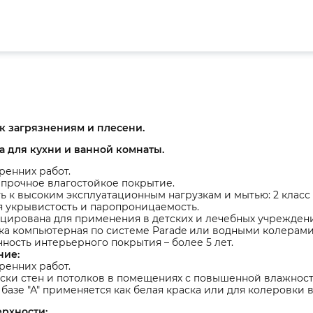
к загрязнениям и плесени.
а для кухни и ванной комнаты.
ренних работ.
прочное влагостойкое покрытие.
ь к высоким эксплуатационным нагрузкам и мытью: 2 класс 
я укрывистость и паропроницаемость.
цирована для применения в детских и лечебных учреждени
ка компьютерная по системе Parade или водными колерами
ность интерьерного покрытия – более 5 лет.
ние:
ренних работ.
ски стен и потолков в помещениях с повышенной влажнос
 базе "А" применяется как белая краска или для колеровки 
ерхности: