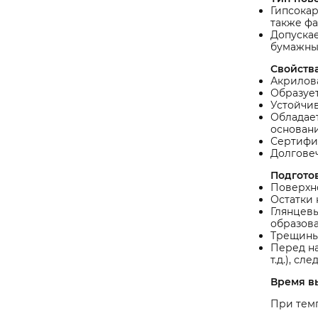
Гипсокар
также фа
Допускае
бумажные
Свойства
Акрилова
Образуе
Устойчив
Обладае
основан
Сертифи
Долговеч
Подгото
Поверхно
Остатки 
Глянцевы
образов
Трещины,
Перед на
т.д.), с
Время в
При темп