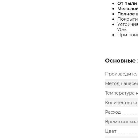
От пыли
Межслой
Полное 
Покрытие
Устойчив
70%.
При пон
Основные 
Производите
Метод нанесе
Температура 
Количество с
Расход
Время высыха
Цвет