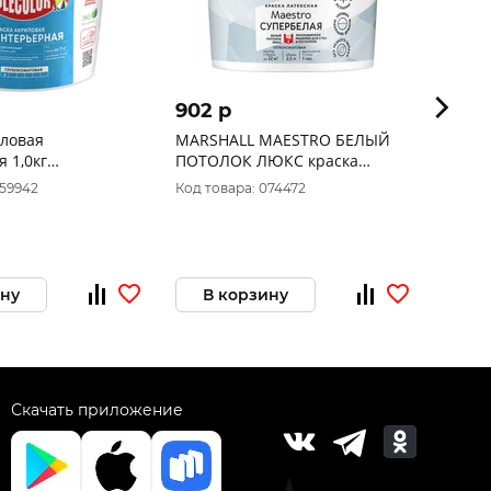
902 p
512 
иловая
MARSHALL MAESTRO БЕЛЫЙ
Краск
 1,0кг
ПОТОЛОК ЛЮКС краска
водно-дисперсионная для
059942
Код товара: 074472
Код то
потолков, глубокоматовая
(2,5л)
ину
В корзину
В 
Скачать приложение