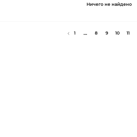
Ничего не найдено
1
...
8
9
10
11