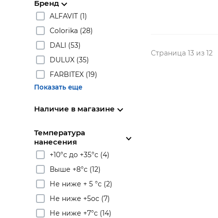
Бренд
ALFAVIT (1)
CoIorika (28)
DALI (53)
Страница 13 из 12
DULUX (35)
FARBITEX (19)
Показать еще
Наличие в магазине
Температура
нанесения
+10°с до +35°с (4)
Выше +8°с (12)
Не ниже + 5 °с (2)
Не ниже +5ос (7)
Не ниже +7°с (14)