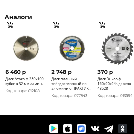
Аналоги
6 460 p
2 748 p
370 p
Диск Атака ф 350х100
Диск пильный
Диск Энкор ф
зубов х 32 мм ламин.
твёрдосплавный по
160х20х24з дерево
алюминию ПРАКТИКА
48528
Код товара: 012108
216 х 30 мм, 100 зубов
Код товара: 077943
Код товара: 013594
030-467