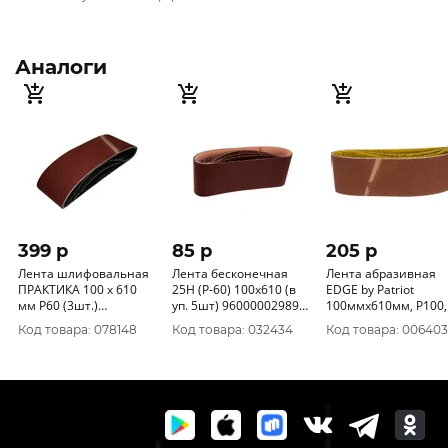
Аналоги
399 p
85 p
205 p
Лента шлифовальная
Лента бесконечная
Лента абразивная
ПРАКТИКА 100 х 610
25Н (P-60) 100х610 (в
EDGE by Patriot
мм P60 (3шт.)
уп. 5шт) 960000029893
100ммх610мм, Р100,
картонный подвес 031-
ГОСТ 12439-79 БАЗ
3шт 820010016
Код товара: 078148
Код товара: 032434
Код товара: 006403
358