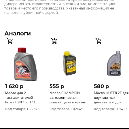
дилера менять характеристики, внешний вид, комплектацию
товара и место его производства. Указанная информация не
является публичной офертой
Аналоги
1 620 p
555 p
580 p
Масло для 2-
Масло CHAMPION
Масло HUTER 2Т для
такт.двигателей
адгезионное для
двухтактных
Prosint 2N 1 л. 1:50
смазки цепи и шины
двигателей, для
полусинтетическое
(1л) 952824
техники , 1л 73/8/3/2
Код товара: 022575
Код товара: 012645
Код товара: 017423
3555-006