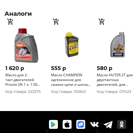
Аналоги
1 620 p
555 p
580 p
Масло для 2-
Масло CHAMPION
Масло HUTER 2Т для
такт.двигателей
адгезионное для
двухтактных
Prosint 2N 1 л. 1:50
смазки цепи и шины
двигателей, для
полусинтетическое
(1л) 952824
техники , 1л 73/8/3/2
Код товара: 022575
Код товара: 012645
Код товара: 017423
3555-006