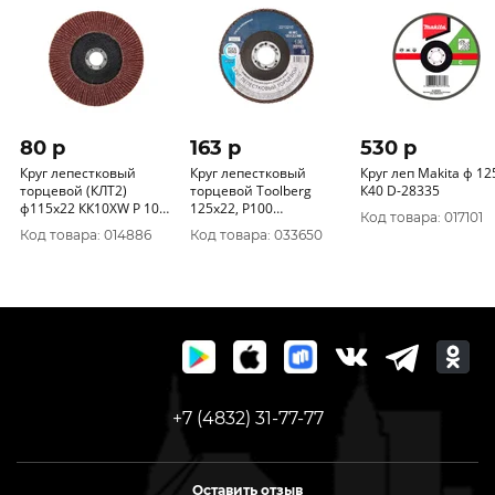
80 p
163 p
530 p
Круг лепестковый
Круг лепестковый
Круг леп Makita ф 12
торцевой (КЛТ2)
торцевой Toolberg
К40 D-28335
ф115х22 КК10XW Р 100
125х22, Р100
Код товара: 017101
960000012230 (уп.
(алюминий) 2213210
Код товара: 014886
Код товара: 033650
10шт)
+7 (4832) 31-77-77
Оставить отзыв