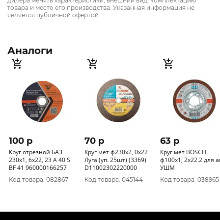
дилера менять характеристики, внешний вид, комплектацию
товара и место его производства. Указанная информация не
является публичной офертой
Аналоги
100 p
70 p
63 p
Круг отрезной БАЗ
Круг мет ф230х2, 0х22
Круг мет BOSCH
230х1, 6х22, 23 А 40 S
Луга (уп. 25шт) (3369)
ф100х1, 2х22.2 для а
BF 41 960000166257
D11002302220000
УШМ
Код товара: 082867
Код товара: 045144
Код товара: 038965