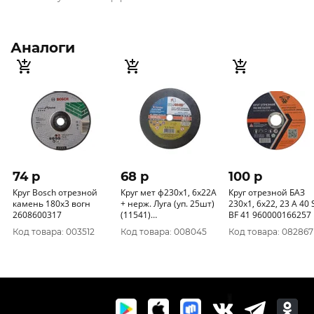
Аналоги
74 p
68 p
100 p
Круг Bosch отрезной
Круг мет ф230х1, 6х22А
Круг отрезной БАЗ
камень 180x3 вогн
+ нерж. Луга (уп. 25шт)
230х1, 6х22, 23 А 40 
2608600317
(11541)
BF 41 960000166257
D11002302216000
Код товара: 003512
Код товара: 008045
Код товара: 082867