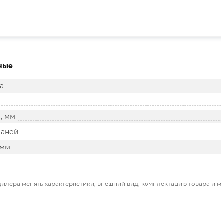
ные
а
, мм
раней
 мм
дилера менять характеристики, внешний вид, комплектацию товара и м