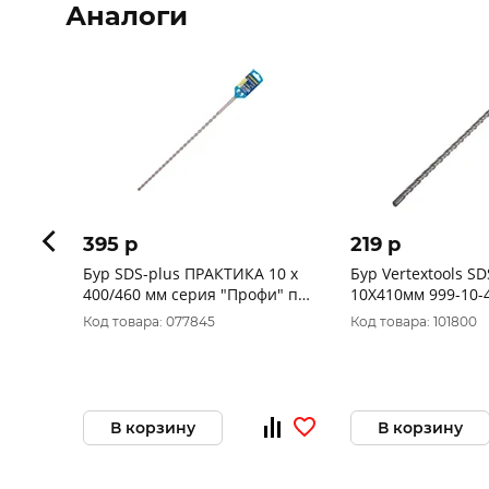
Аналоги
395 p
219 p
Бур SDS-plus ПРАКТИКА 10 х
Бур Vertextools SD
400/460 мм серия "Профи" по
10Х410мм 999-1
бетону 033-680
Код товара: 077845
Код товара: 101800
В корзину
В корзину