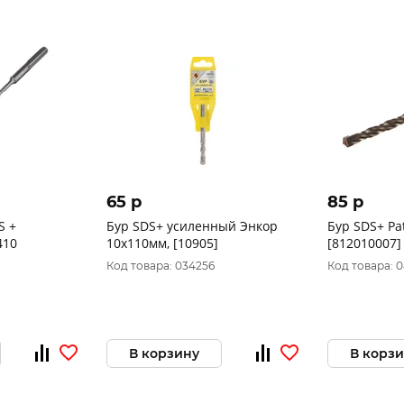
65 p
85 p
S +
Бур SDS+ усиленный Энкор
Бур SDS+ Pa
0-410
10x110мм, [10905]
[812010007]
Код товара: 034256
Код товара: 
В корзину
В корз