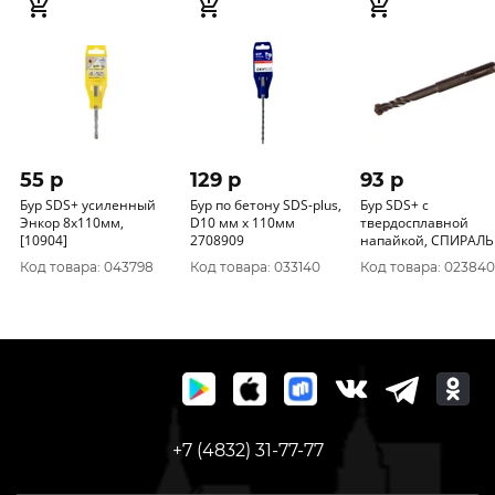
55 p
129 p
93 p
Бур SDS+ усиленный
Бур по бетону SDS-plus,
Бур SDS+ с
Энкор 8x110мм,
D10 мм x 110мм
твердосплавной
[10904]
2708909
напайкой, СПИРАЛЬ S4
, Союз 9019-SDS-
Код товара: 043798
Код товара: 033140
Код товара: 023840
10x110C
+7 (4832) 31-77-77