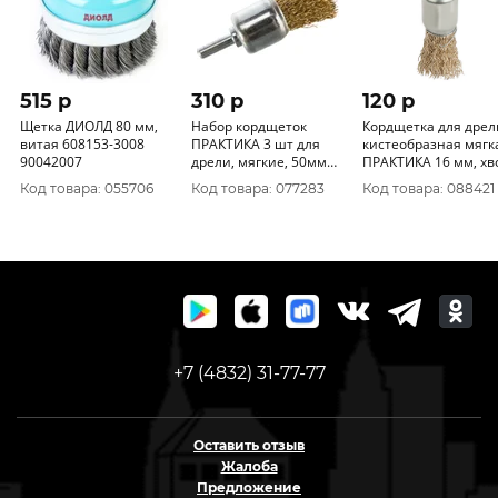
515 p
310 p
120 p
Щетка ДИОЛД 80 мм,
Набор кордщеток
Кордщетка для дрел
витая 608153-3008
ПРАКТИКА 3 шт для
кистеобразная мягк
90042007
дрели, мягкие, 50мм
ПРАКТИКА 16 мм, хвост
чаш, 50мм радиал,
6 мм 773-422
Код товара: 055706
Код товара: 077283
Код товара: 088421
25мм кисть, блистер
773-491
+7 (4832) 31-77-77
Оставить отзыв
Жалоба
Предложение