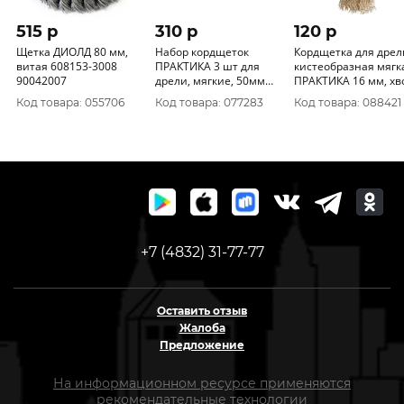
515 p
310 p
120 p
Щетка ДИОЛД 80 мм,
Набор кордщеток
Кордщетка для дрел
витая 608153-3008
ПРАКТИКА 3 шт для
кистеобразная мягк
90042007
дрели, мягкие, 50мм
ПРАКТИКА 16 мм, хвост
чаш, 50мм радиал,
6 мм 773-422
Код товара: 055706
Код товара: 077283
Код товара: 088421
25мм кисть, блистер
773-491
+7 (4832) 31-77-77
Оставить отзыв
Жалоба
Предложение
На информационном ресурсе применяются
рекомендательные технологии