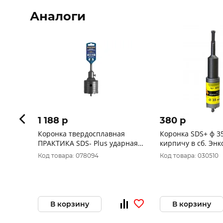
Аналоги
1 188 p
380 p
Коронка твердосплавная
Коронка SDS+ ф 3
ПРАКТИКА SDS- Plus ударная
68 мм (1шт.) клипса 035-172
Код товара: 078094
Код товара: 030510
В корзину
В корзину