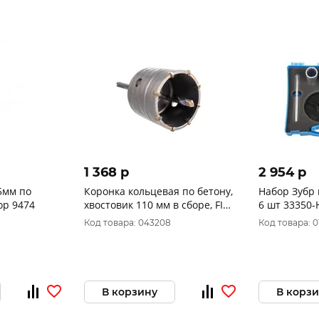
1 368 p
2 954 p
5мм по
Коронка кольцевая по бетону,
Набор Зубр корон
кирпичу в сб. Энкор 9474
хвостовик 110 мм в сборе, FIT
6 шт 33350-
68 мм 33445
Код товара: 043208
Код товара: 
В корзину
В корз