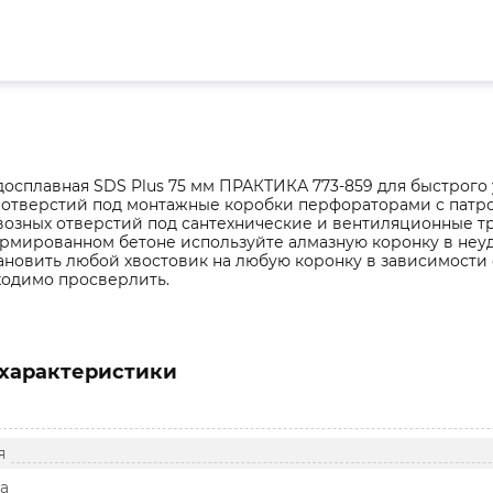
досплавная SDS Plus 75 мм ПРАКТИКА 773-859 для быстрог
х отверстий под монтажные коробки перфораторами с патр
возных отверстий под сантехнические и вентиляционные тр
армированном бетоне используйте алмазную коронку в не
тановить любой хвостовик на любую коронку в зависимости
ходимо просверлить.
характеристики
я
а