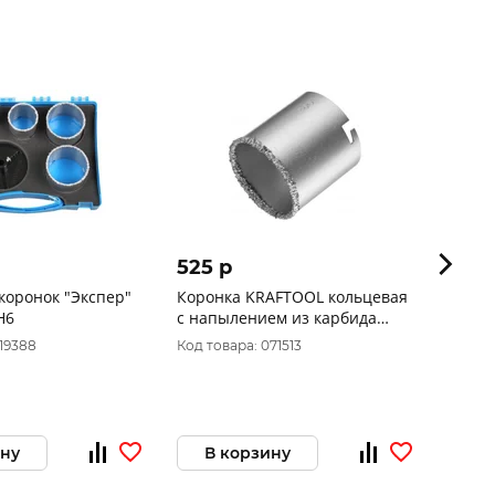
525 p
860 
ок "Экспер"
Коронка KRAFTOOL кольцевая
Корон
Н6
с напылением из карбида
04-BI-
вольфрама, 67мм 33401-
019388
Код товара: 071513
Код то
67_z01
ину
В корзину
В 