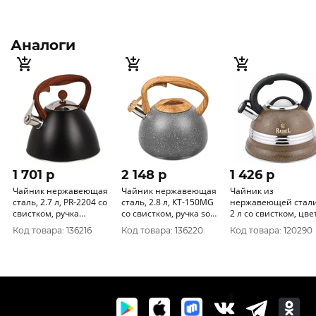
Аналоги
1 701 p
2 148 p
1 426 p
Чайник нержавеющая
Чайник нержавеющая
Чайник из
сталь, 2.7 л, PR-2204 со
сталь, 2.8 л, КТ-150MG
нержавеющей стали
свистком, ручка
со свистком, ручка soft
2 л со свистком, цве
бакелитовая, с
touch, Катунь, Гранит,
коричневый М-7905
Код товара: 136216
Код товара: 136220
Код товара: 120290
силикон покрытием,
индукция
Daniks