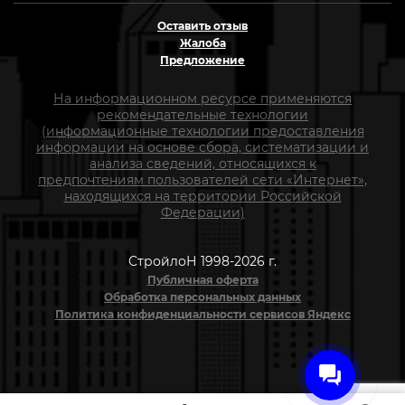
Оставить отзыв
Жалоба
Предложение
На информационном ресурсе применяются
рекомендательные технологии
(информационные технологии предоставления
информации на основе сбора, систематизации и
анализа сведений, относящихся к
предпочтениям пользователей сети «Интернет»,
находящихся на территории Российской
Федерации)
СтройлоН 1998-2026 г.
Публичная оферта
Обработка персональных данных
Политика конфиденциальности сервисов Яндекс