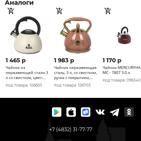
Аналоги
1 465 p
1 983 p
1 170 p
Чайник из
Чайник нержавеющая
Чайник MERCURYHA
нержавеющей стали 3
сталь, 3 л, со свистком,
MC - 7807 3.0 л.
л со свистком, цвет:
ручка с покрытием,
Код товара: 096340
кремовый М-7188
нейлон, Daniks, GS-
Код товара: 106655
Код товара: 126703
04517H-2
+7 (4832) 31-77-77