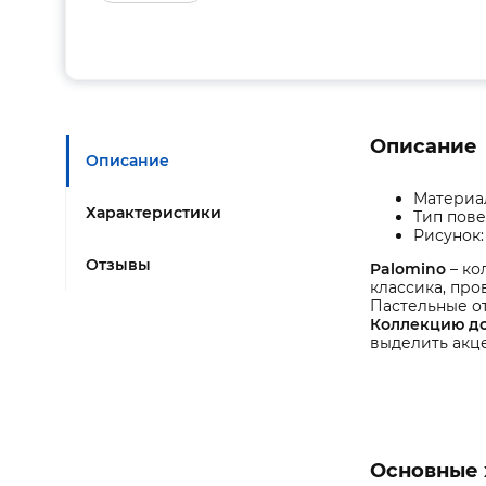
Описание
Описание
Материа
Характеристики
Тип пове
Рисунок:
Отзывы
Palomino
– к
классика, пр
Пастельные от
Коллекцию д
выделить акц
Основные 