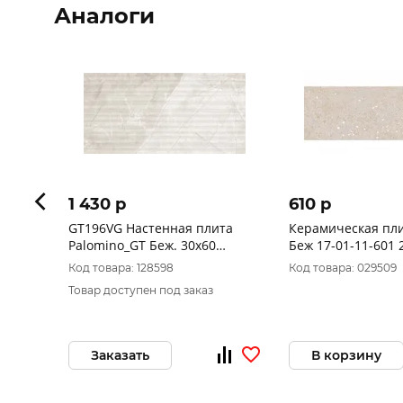
Аналоги
1 430 p
610 p
GT196VG Настенная плита
Керамическая пли
Palomino_GT Беж. 30x60
Беж 17-01-11-601 
_декор_ 1\58,32
Код товара: 128598
Код товара: 029509
Товар доступен под заказ
Заказать
В корзину