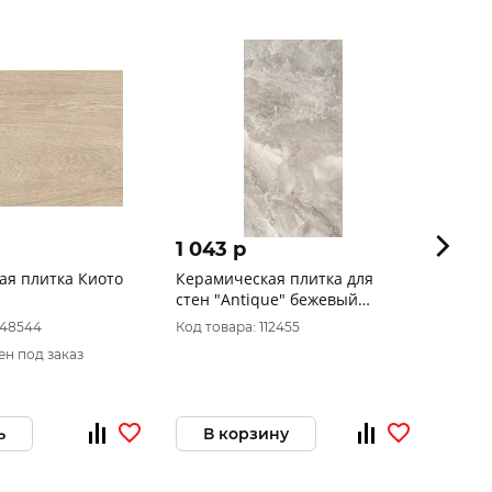
1 043 p
394 
ая плитка Киото
Керамическая плитка для
UT Де
стен "Antique" бежевый
250х40
(300*600)
048544
Код товара: 112455
Код то
ен под заказ
Товар 
ь
В корзину
За