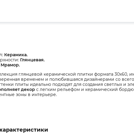
л:
Керамика.
рхности:
Глянцевая.
Мрамор.
оллекция глянцевой керамической плитки формата 30х60,
оверенная временем и полюбившаяся дизайнерами со всего
тенки плиты идеально подходят для создания светлых и эл
ополняет декор
с легким рельефом и керамический бордю
ентные зоны в интерьере.
характеристики