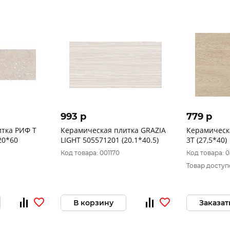
993 p
779 p
тка РИФ Т
Керамическая плитка GRAZIA
Керамическ
20*60
LIGHT 505571201 (20.1*40.5)
3Т (27,5*40)
Код товара: 001170
Код товара: 
Товар доступ
В корзину
Заказат