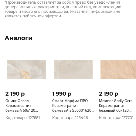
*Производитель оставляет за собой право без уведомления
дилера менять характеристики, внешний вид, комплектацию
товара и место его производства. Указанная информация не
является публичной офертой
Аналоги
2 190 p
1 990 p
2 190 p
Оникс Орлам
Смарт Марфил ПРО
Mramor Godly Ocre
Керамогранит
Керамогранит
Керамогранит
бежевый 60х120
бежевый SG50001620R
бежевый 60х120
полированный
59, 5х119, 1 матовый
Полированный
Код товара: 127681
Код товара: 125446
Код товара: 127701
cтруктурный R10/B