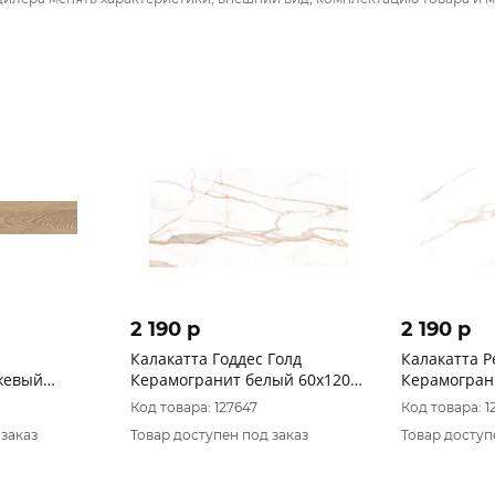
2 190 p
2 190 p
Калакатта Годдес Голд
Калакатта Р
жевый
Керамогранит белый 60х120
Керамогран
 19,7х119,7
полированный
полирован
Код товара: 127647
Код товара: 1
ный R10/A
 заказ
Товар доступен под заказ
Товар доступ