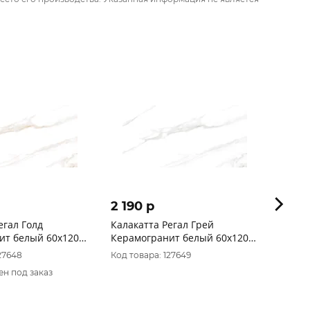
2 190 p
2 19
егал Голд
Калакатта Регал Грей
Мрамо
ит белый 60х120
Керамогранит белый 60х120
Керам
ный
полированный
поли
27648
Код товара: 127649
Код то
ен под заказ
Товар 