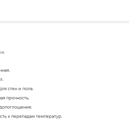
 см.
ная.
т.
ля стен и пола.
я прочность.
допоглощение.
сть к перепадам температур.