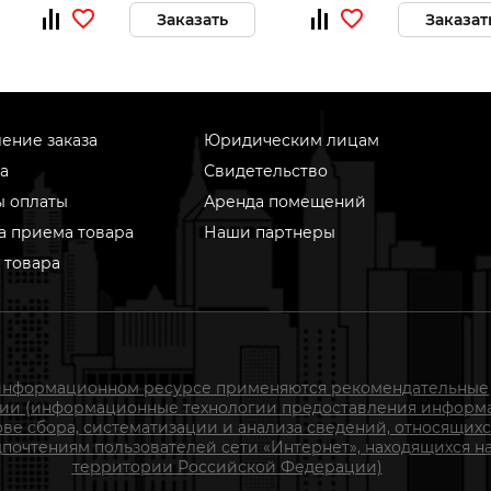
Заказать
Заказат
ение заказа
Юридическим лицам
а
Свидетельство
ы оплаты
Аренда помещений
а приема товара
Наши партнеры
 товара
информационном ресурсе применяются рекомендательные
гии (информационные технологии предоставления информ
ове сбора, систематизации и анализа сведений, относящихс
почтениям пользователей сети «Интернет», находящихся н
территории Российской Федерации)