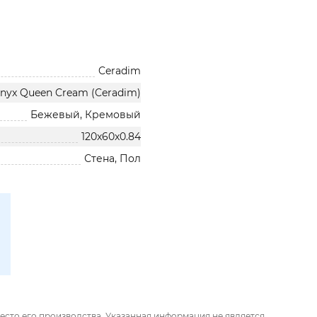
Ceradim
nyx Queen Cream (Ceradim)
Бежевый, Кремовый
120x60x0.84
Стена, Пол
есто его производства. Указанная информация не является