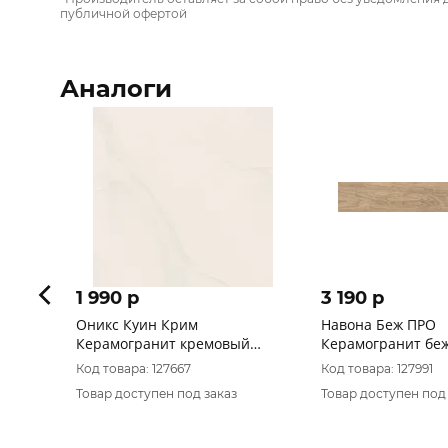
публичной офертой
Аналоги
1 990 p
3 190 p
Оникс Куин Крим
Навона Беж ПРО
Керамогранит кремовый
Керамогранит бе
60х60 полированный
K948011R0001LPEB
Код товара: 127667
Код товара: 127991
матовый структур
Товар доступен под заказ
Товар доступен под