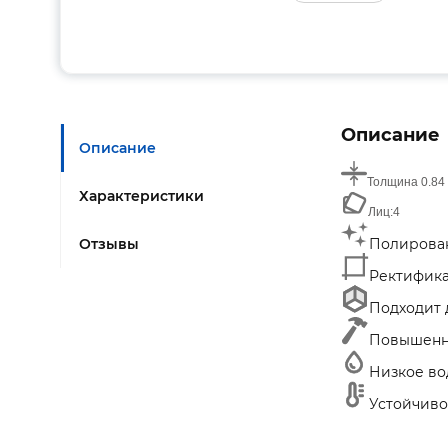
Описание
Описание
Толщина
0.84
Характеристики
Лиц:
4
Отзывы
Полирован
Ректифика
Подходит д
Повышенна
Низкое во
Устойчиво