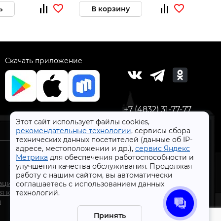
ь
В корзину
За
Скачать приложение
+7 (4832) 31-77-77
Этот сайт использует файлы cookies,
рекомендательные технологии
, сервисы сбора
технических данных посетителей (данные об IP-
адресе, местоположении и др.),
сервис Яндекс
Метрика
для обеспечения работоспособности и
улучшения качества обслуживания. Продолжая
работу с нашим сайтом, вы автоматически
СтройлоН 1998-2026 г.
ации
соглашаетесь с использованием данных
Публичная оферта
я к
технологий.
Обработка персональных данных
а
Политика конфиденциальности сервисов Яндекс
Принять