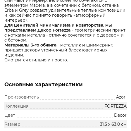
смягчают интерьер, великолепно сочетаются с
элементом Madera, а в сочетании с бетоном, оттенка
Erba и Grey создают удивительные теплые композиции
и как сейчас принято говорить «атмосферный
интерьер».
Для ценителей минимализма и новаторства, мы
представляем Декор Fortezza
- геометрический принт
с нотками металла - отлично сочетается и с деревом и
с бетоном.
Материалы 3-го обжига
- металлик и шиммеринг,
придают декору утонченный блеск ювелирных
изделий.
Смотрится стильно и просто.
Основные характеристики
Производитель
Azori
Коллекция
FORTEZZA
Цвет
Decor
Размер
31,5 х 63,0 см