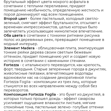
брутальный эффект цвета мокрого асфальта в
сочетании с теплыми переливами, придают
помещению необычность, определенную жесткость и
порой доминируют над всем помещением.
Второй цвет
- более пастельный, холодный светло-
зеленый, смягчает эффект брутальности, отсылает к
временам импрессионистов, целью которых было
запечатлеть ускользающее мимолетное впечатление.
Оба цвета
в сочетании с тонкими ритмами рисунка
полос из деревянных реек, превращают помещение в
модный интерьер.
Элемент Madera
- облицовочная плита, эмитирующая
тонкие рейки дерева своим светлым бежевым
оттенком, придает помещению уют и создает новую
историю в сочетании с каменными стенами.
Fortezza
- c итальянского переводится, как крепость,
форт, твердыня. Старые затеренные города в джунглях,
живописные пейзажи, впечатляющие водопады
вдохновили нас на создание декоративной плиты
Fortezza Foglia - композиции из трех лиц, которые
стыкуются во всех направлениях между собой без
переворотов.
Композиция Fortezza Foglia
- это букет из джунглей, в
которых только прошел дождь - эффект сахарозы
усиливает ощущение влажности листьев, мягкие
спокойные тона, пастельные зелено- голубые оттенки