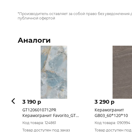
*Производитель оставляет за собой право без уведомления 
публичной офертой
Аналоги
3 190 p
3 290 p
GT1206010712PR
Керамогранит
Керамогранит Favorito_GT
GB03_60*120*10
Синий 60x120 полир._ 1\46,08
Код товара: 124861
Код товара: 090994
Товар доступен под заказ
Товар доступен под