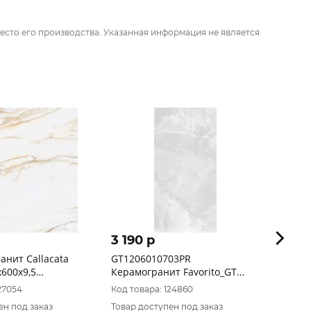
есто его производства. Указанная информация не является
3 190 p
2 99
анит Callacata
GT1206010703PR
Керам
600х9,5
Керамогранит Favorito_GT
TE00_
 матовый
Бел. 60x120 полир._ 1\46,08
27054
Код товара: 124860
Код то
ен под заказ
Товар доступен под заказ
Товар 