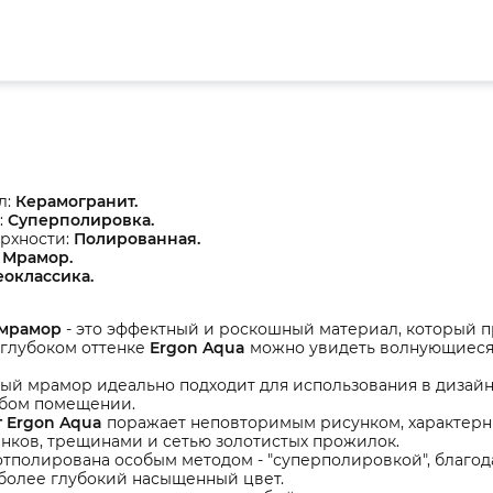
л:
Керамогранит.
:
Суперполировка.
рхности:
Полированная.
:
Мрамор.
еоклассика.
 мрамор
- это эффектный и роскошный материал, который пр
 глубоком оттенке
Ergon Aqua
можно увидеть волнующиеся
ый мрамор идеально подходит для использования в дизайн
бом помещении.
 Ergon Aqua
поражает неповторимым рисунком, характерны
енков, трещинами и сетью золотистых прожилок.
тполирована особым методом - "суперполировкой", благод
 более глубокий насыщенный цвет.