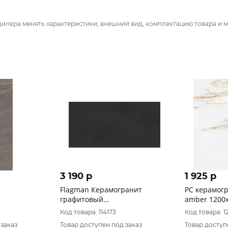
дилера менять характеристики, внешний вид, комплектацию товара и м
3 190 p
1 925 p
Flagman Керамогранит
РС керамогр
графитовый
amber 1200х
K952678R0001LPER 60х120
ректификат
Код товара: 114173
Код товара: 1
 заказ
Товар доступен под заказ
Товар доступ