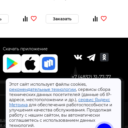
ь
Заказать
За
Скачать приложение
+7 (4832) 31-77-77
Этот сайт использует файлы cookies,
рекомендательные технологии
, сервисы сбора
технических данных посетителей (данные об IP-
адресе, местоположении и др.),
сервис Яндекс
Метрика
для обеспечения работоспособности и
улучшения качества обслуживания. Продолжая
работу с нашим сайтом, вы автоматически
СтройлоН 1998-2026 г.
ации
соглашаетесь с использованием данных
Публичная оферта
я к
технологий.