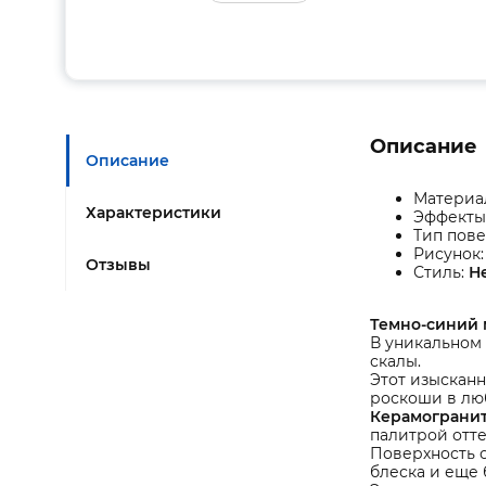
Описание
Описание
Материа
Характеристики
Эффекты
Тип пове
Рисунок
Отзывы
Стиль:
Н
Темно-синий
В уникальном
скалы.
Этот изысканн
роскоши в лю
Керамогранит
палитрой отт
Поверхность о
блеска и еще