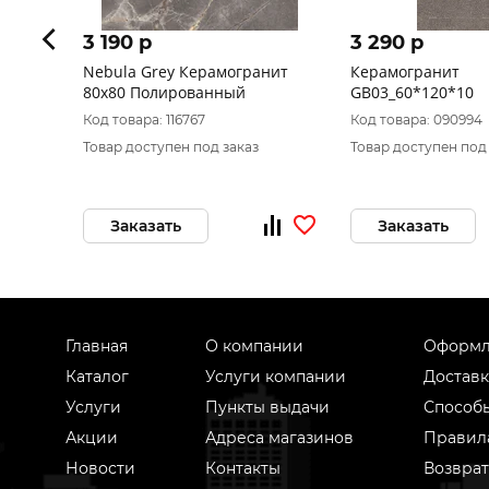
3 190 p
3 290 p
Nebula Grey Керамогранит
Керамогранит
80х80 Полированный
GB03_60*120*10
Код товара: 116767
Код товара: 090994
Товар доступен под заказ
Товар доступен под
Заказать
Заказать
Главная
О компании
Оформл
Каталог
Услуги компании
Доставк
Услуги
Пункты выдачи
Способ
Акции
Адреса магазинов
Правил
Новости
Контакты
Возврат