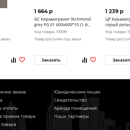
1 664 p
1 239 p
GC Керамогранит Richmond
ЦР Керамогранит 
grey PG 01 600х600*10 (1-й
серый релье
сорт)
Код товара: 113599
Код товара: 1
 заказ
Товар доступен под заказ
Товар доступ
Заказать
Заказат
ение заказа
Юридическим лицам
а
Свидетельство
ы оплаты
Аренда помещений
а приема товара
Наши партнеры
 товара