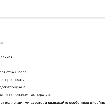
см.
ванная.
т.
ля стен и пола.
я прочность.
допоглощение.
сть к перепадам температур.
сь коллекциями Laparet и создавайте особенные дизайны