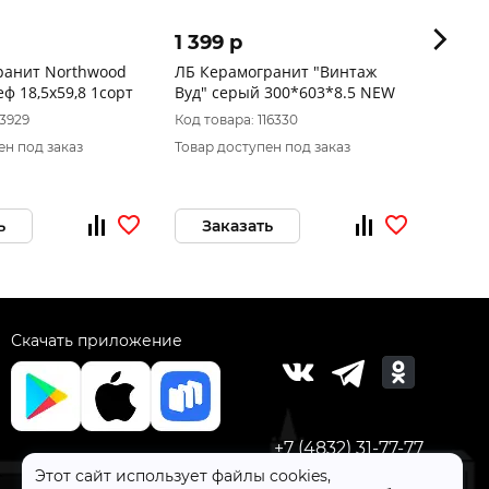
1 399 p
1 97
Northwood
ЛБ Керамогранит "Винтаж
GT606
ф 18,5x59,8 1сорт
Вуд" серый 300*603*8.5 NEW
глаз.
_ 1 \43
13929
Код товара: 116330
Код то
ен под заказ
Товар доступен под заказ
Товар 
ь
Заказать
За
Скачать приложение
+7 (4832) 31-77-77
Этот сайт использует файлы cookies,