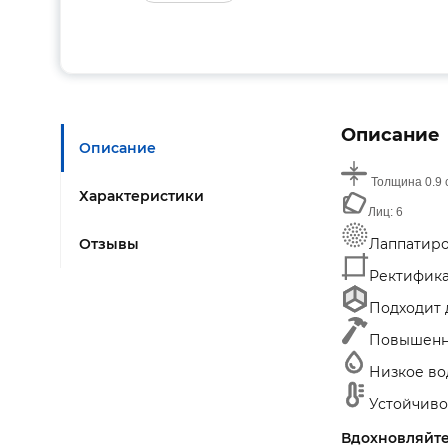
Описание
Описание
Толщина
0.9 
Характеристики
Лиц:
6
Отзывы
Лаппатиро
Ректифика
Подходит д
Повышенна
Низкое во
Устойчиво
Вдохновляйте