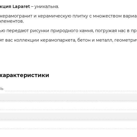
кция Laparet
– уникальна.
 керамогранит и керамическую плитку с множеством вариан
элементов.
ью передают рисунки природного камня, погружая нас в п
ят вас коллекции керамопаркета, бетон и металл, геометр
характеристики
ль