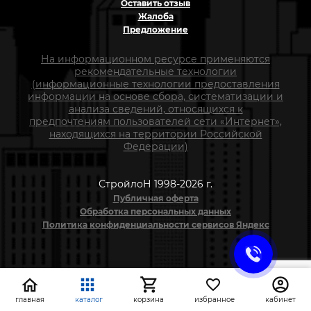
Оставить отзыв
Жалоба
Предложение
На информационном ресурсе применяются
рекомендательные технологии
(информационные технологии предоставления
информации на основе сбора, систематизации и
анализа сведений, относящихся к
предпочтениям пользователей сети «Интернет»,
находящихся на территории Российской
Федерации)
СтройлоН 1998-2026 г.
Публичная оферта
Обработка персональных данных
Политика конфиденциальности сервисов Яндекс
главная
каталог
корзина
избранное
кабинет