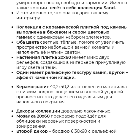
умиротворённости, свободы и гармонии. Именно
такие эмоции
несёт в себе коллекция Sand.
И это именно то, что она подарит вашему
интерьеру.
Коллекция с керамической плиткой под камень
выполнена в бежевом и сером цветовых
гаммах
с одинаковым набором элементов.
Оба цвета
светлые, тёплые, помогают увеличить
пространство небольшой ванной комнаты и
наполнить её мягким светом.
Настенная плитка 20х60
имеет микс двух
рельефов, создающих в интерьере причудливую
игру света и тени.
Один имеет рельефную текстуру камня, другой –
эффект каменной кладки.
Керамогранит
40,2х40,2 изготовлен из материала
с низким водопоглощением и высокой ударной
прочностью, что делает его идеальным для
напольного покрытия.
Декоры коллекции
довольно лаконичные.
Мозаика 20х60
прекрасно подойдёт для
облицовки неровных поверхностей и
зонирования.
Второй декор
– бордюр 6,30х60 с рельефной