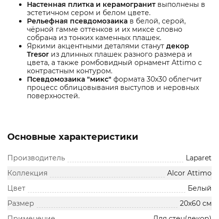
Настенная плитка и керамогранит
выполнены в
эстетичном сером и белом цвете.
Рельефная псевдомозаика
в белой, серой,
чёрной гамме оттенков и их миксе словно
собрана из тонких каменных плашек.
Яркими акцентными деталями станут
декор
Tresor
из длинных плашек разного размера и
цвета, а также ромбовидный орнамент Attimo с
контрастным контуром.
Псевдомозаика "микс"
формата 30х30 облегчит
процесс облицовывания выступов и неровных
поверхностей.
Основные характеристики
Производитель
Laparet
Коллекция
Alcor Attimo
Цвет
Белый
Размер
20х60 см
Применение
Для стен(декор)