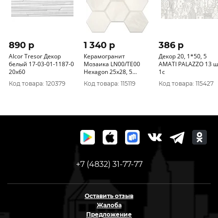
890 p
1 340 p
386 p
Alcor Tresor Декор
Керамогранит
Декор 20, 1*50, 5
белый 17-03-01-1187-0
Мозаика LN00/TE00
AMATI PALAZZO 13 
20х60
Hexagon 25x28, 5
1с
непол. (Без
Код товара: 120379
Код товара: 115119
Код товара: 115427
характеристики)
+7 (4832) 31-77-77
Оставить отзыв
Жалоба
Предложение