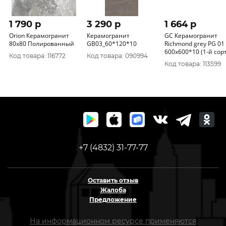
1 790 p
3 290 p
1 664 p
Orion Керамогранит
Керамогранит
GC Керамогранит
80х80 Полированный
GB03_60*120*10
Richmond grey PG 01
600х600*10 (1-й сорт
Код товара: 116772
Код товара: 090994
Код товара: 113599
+7 (4832) 31-77-77
Оставить отзыв
Жалоба
Предложение
На информационном ресурсе применяются