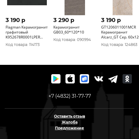
3 190 p
3 290 p
3 190 p
Flagman Керамогранит
Керамогранит
GT1206011001MCR
графитовый
GB03_60*120*10
Керамогранит
K952678R0001LPER
Alcarz_GT Сер. 60x12
Код товара: 090994
60х120
карвинг _ 1\46, 08
Код товара: 114173
Код товара: 124863
+7 (4832) 31-77-77
Оставить отзыв
Жалоба
Предложение