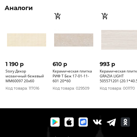
Аналоги
1 190 p
610 p
993 p
Story Декор
Керамическая плитка
Керамическая плит
мозаичный бежевый
РИФ Т Беж 17-01-11-
GRAZIA LIGHT
MM60097 20х60
601 20*60
505571201 (20.1*40.
Код товара: 117016
Код товара: 029509
Код товара: 001170