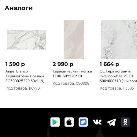
Аналоги
1 590 p
2 990 p
1 664 p
Angel Blanco
Керамическая плитка
GC Керамогранит
Керамогранит белый
TE00_60*120*10
Inverno white PG 01
SG50002522R 60х119, 5
600х600*10 (1-й сорт
Код товара: 090998
полированный
Код товара: 116779
Код товара: 113595