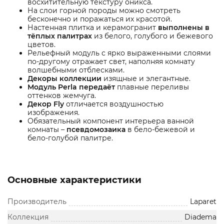
восхитительную текстуру оникса.
На слои горной породы можно смотреть
бесконечно и поражаться их красотой.
Настенная плитка и керамогранит
выполнены в
тёплых палитрах
из белого, голубого и бежевого
цветов.
Рельефный модуль с ярко выраженными слоями
по-другому отражает свет, наполняя комнату
волшебными отблесками.
Декоры коллекции
изящные и элегантные.
Модуль Perla передаёт
плавные переливы
оттенков жемчуга.
Декор Fly
отличается воздушностью
изображения.
Обязательный компонент интерьера ванной
комнаты –
псевдомозаика
в бело-бежевой и
бело-голубой палитре.
Основные характеристики
Производитель
Laparet
Коллекция
Diadema