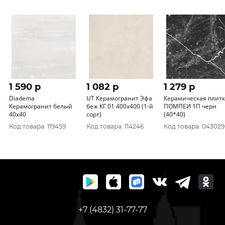
1 590 p
1 082 p
1 279 p
Diadema
UT Керамогранит Эфа
Керамическая плит
Керамогранит белый
беж КГ 01 400х400 (1-й
ПОМПЕИ 1П черн
40х40
сорт)
(40*40)
Код товара: 119459
Код товара: 114246
Код товара: 043029
+7 (4832) 31-77-77