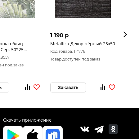
1 190 p
377 
итка облиц.
Metallica Декор чёрный 25х50
БК Де
 Сер. 50*25
серый
Код товара: 114776
\74,25
28557
Код тов
Товар доступен под заказ
ен под заказ
ь
Заказать
В 
Скачать приложение