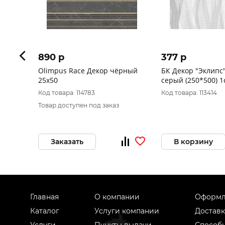
890 p
377 p
Olimpus Race Декор чёрный
БК Декор "Эклипс"
25х50
серый (250*500) 1
Код товара: 114783
Код товара: 113414
Товар доступен под заказ
Заказать
В корзину
Главная
О компании
Оформл
Каталог
Услуги компании
Доставк