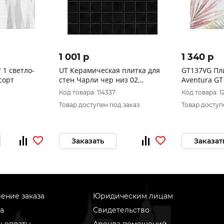
1 001 p
1 340 p
 1 светло-
UT Керамическая плитка для
GT137VG Пл
сорт
стен Чарли чер низ 02
Aventura GT
250х400 (1-й сорт)
_тропики_ 1 
Код товара: 114337
Код товара: 1
Товар доступен под заказ
Товар доступ
Заказать
Заказат
ение заказа
Юридическим лицам
а
Свидетельство