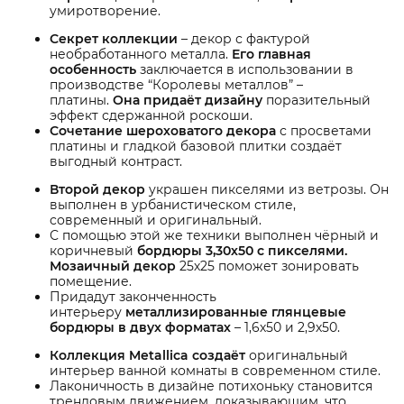
умиротворение.
Секрет коллекции
– декор с фактурой
необработанного металла.
Его главная
особенность
заключается в использовании в
производстве “Королевы металлов” –
платины.
Она придаёт дизайну
поразительный
эффект сдержанной роскоши.
Сочетание шероховатого декора
с просветами
платины и гладкой базовой плитки создаёт
выгодный контраст.
Второй декор
украшен пикселями из ветрозы. Он
выполнен в урбанистическом стиле,
современный и оригинальный.
С помощью этой же техники выполнен чёрный и
коричневый
бордюры 3,30х50 с пикселями.
Мозаичный декор
25х25 поможет зонировать
помещение.
Придадут законченность
интерьеру
металлизированные глянцевые
бордюры в двух форматах
– 1,6х50 и 2,9х50.
Коллекция Metallica создаёт
оригинальный
интерьер ванной комнаты в современном стиле.
Лаконичность в дизайне потихоньку становится
трендовым движением, доказывающим, что