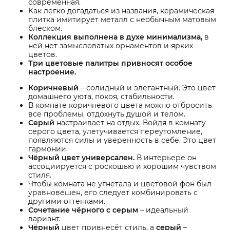
современная.
Как легко догадаться из названия, керамическая
плитка имитирует металл с необычным матовым
блеском.
Коллекция выполнена в духе минимализма,
в
ней нет замысловатых орнаментов и ярких
цветов.
Три цветовые палитры привносят особое
настроение.
Коричневый
– солидный и элегантный. Это цвет
домашнего уюта, покоя, стабильности.
В комнате коричневого цвета можно отбросить
все проблемы, отдохнуть душой и телом.
Серый
настраивает на отдых. Войдя в комнату
серого цвета, улетучивается переутомление,
появляются силы и уверенность в себе. Это цвет
гармонии.
Чёрный цвет универсален.
В интерьере он
ассоциируется с роскошью и хорошим чувством
стиля.
Чтобы комната не угнетала и цветовой фон был
уравновешен, его следует комбинировать с
другими оттенками.
Сочетание чёрного с серым
– идеальный
вариант.
Чёрный
цвет привнесёт стиль, а
серый
–