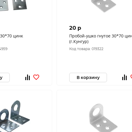
20 p
30*70 цинк
Пробой-ушко гнутое 30*70 ци
(г.Кунгур)
4959
Код товара: 019322
у
В корзину